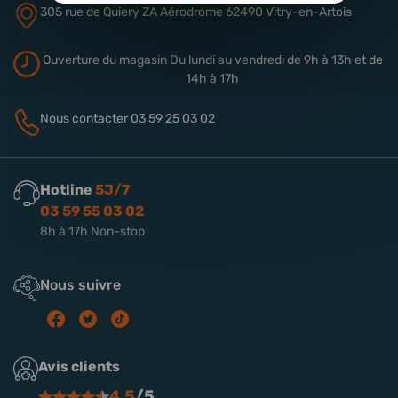
305 rue de Quiery
ZA Aérodrome
62490 Vitry-en-Artois
Ouverture du magasin
Du lundi au vendredi de 9h à 13h
et de
14h à 17h
Nous contacter
03 59 25 03 02
Hotline
5J/7
03 59 55 03 02
8h à 17h Non-stop
Nous suivre
Avis clients
4.5
/5