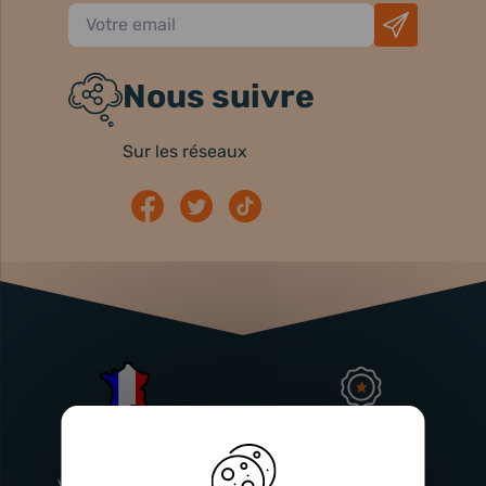
Nous suivre
Sur les réseaux
Atelier
Garantie
Français
Injecteurs
2 ans
Vitry-En-Artois (62)