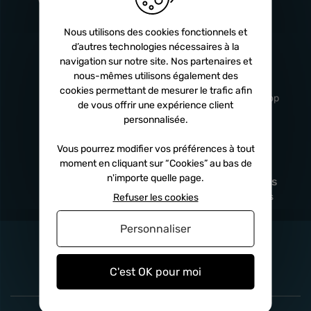
Turbos
5 ans
Nous utilisons des cookies fonctionnels et
d’autres technologies nécessaires à la
navigation sur notre site. Nos partenaires et
Livraison
Service client
nous-mêmes utilisons également des
rapide
professionnel
cookies permettant de mesurer le trafic afin
Sous 24h à 48h
De 8h à 17h Non-stop
de vous offrir une expérience client
personnalisée.
Vous pourrez modifier vos préférences à tout
moment en cliquant sur “Cookies” au bas de
Satisfait
Paiement en
n'importe quelle page.
remboursé
fois
x3
x4
x10
Sous 14 jours
Sécurisé, sans frais
Refuser les cookies
Personnaliser
C'est OK pour moi