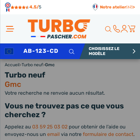
Panneau de gestion des cookies
4,5/
5
Notre atelier
>
(62)
CHOISISSEZ LE
Rechercher
MODÈLE
Accueil
>
Turbo neuf
>
Gmc
Turbo neuf
Gmc
Votre recherche ne renvoie aucun résultat.
Vous ne trouvez pas ce que vous
cherchez ?
Appelez au
03 59 25 03 02
pour obtenir de l'aide ou
envoyez-nous un
email
via notre
formulaire de contact
.