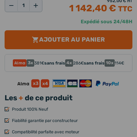
952,00 €
HT
1 142,40 €
TTC
Qté:
Expédié sous 24/48H
AJOUTER AU PANIER
3x
4x
10x
381
€
sans frais
286
€
sans frais
114
€
Les
+
de ce produit
Produit 100% Neuf
Fiabilité garantie par constructeur
Compatibilité parfaite avec moteur