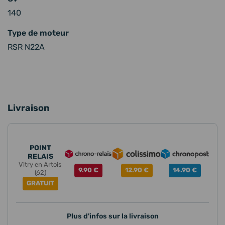
140
Type de moteur
RSR N22A
Livraison
POINT
RELAIS
Vitry en Artois
9.90 €
12.90 €
14.90 €
(62)
GRATUIT
Plus d'infos sur la livraison