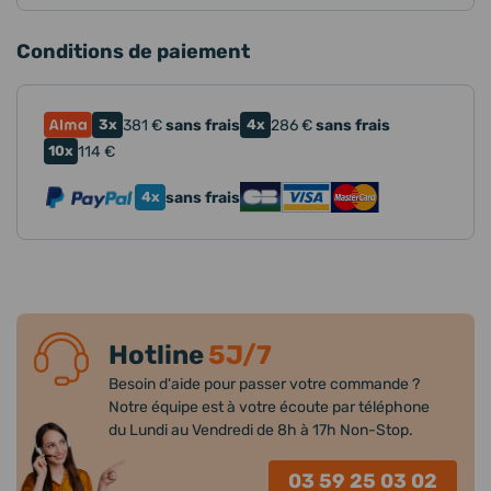
Conditions de paiement
3x
381
€
sans frais
4x
286
€
sans frais
10x
114
€
4x
sans frais
Hotline
5J/7
Besoin d'aide pour passer votre commande ?
Notre équipe est à votre écoute par téléphone
du Lundi au Vendredi de 8h à 17h Non-Stop.
03 59 25 03 02