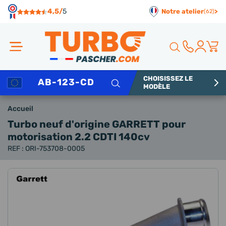
Panneau de gestion des cookies
4,5/
5
Notre atelier
>
(62)
CHOISISSEZ LE
Rechercher
MODÈLE
Accueil
Turbo neuf d'origine GARRETT
pour
motorisation 2.2 CDTI 140cv
REF : ORI-753708-0005