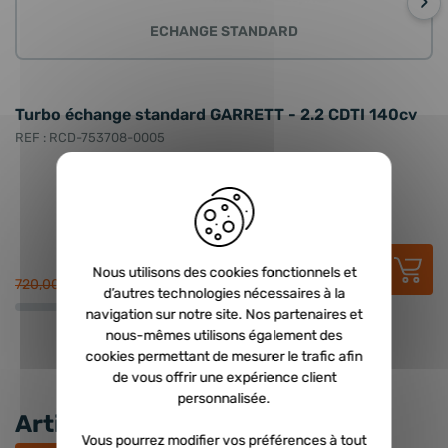
›
ECHANGE STANDARD
Turbo échange standard GARRETT - 2.2 CDTI 140cv
T
C
REF : RCD-753708-0005
RE
429,00 €
HT
Nous utilisons des cookies fonctionnels et
514,80 €
TTC
720,00 €
68
d’autres technologies nécessaires à la
navigation sur notre site. Nos partenaires et
nous-mêmes utilisons également des
cookies permettant de mesurer le trafic afin
de vous offrir une expérience client
personnalisée.
Articles récents
Vous pourrez modifier vos préférences à tout