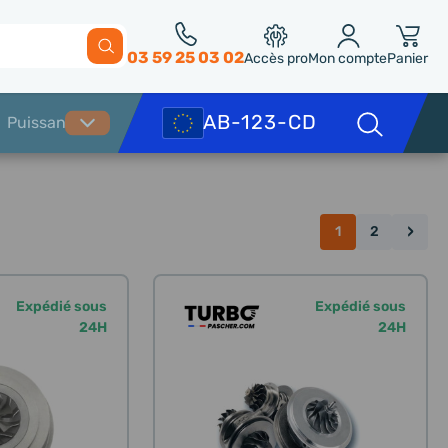
03 59 25 03 02
Accès pro
Mon compte
Panier
›
1
2
Expédié sous
Expédié sous
24H
24H