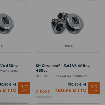
RA
CHRA
6 V6 450cv
Kit Chra neuf - 3.6 i V6 408cv,
430cv
53249887004
REF : STL-CHRA-030-53169886736
50,80 €
150,80 €
HT
HT
6 €
TTC
180,96 €
TTC
348,00 €