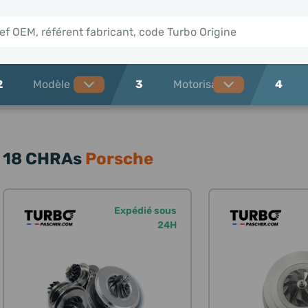
2
3
4
18 CHRAs
Porsche
Expédié sous
24H