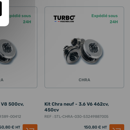
Expédié sous
Expédié sous
24H
24H
RA
CHRA
8 V8 500cv,
Kit Chra neuf - 3.6 V6 462cv,
450cv
9389-00412
REF : STL-CHRA-030-53249887005
50,80 €
150,80 €
HT
HT