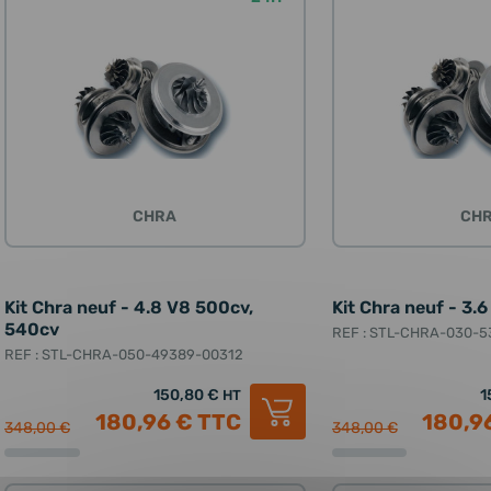
CHRA
CH
Kit Chra neuf - 4.8 V8 500cv,
Kit Chra neuf - 3.
540cv
REF : STL-CHRA-030-
REF : STL-CHRA-050-49389-00312
150,80 €
1
HT
180,96 €
TTC
180,9
348,00 €
348,00 €