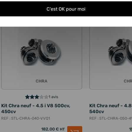
C'est OK pour moi
Expédié sous
24H
CHRA
CH
1 avis
Kit Chra neuf - 4.5 i V8 500cv,
Kit Chra neuf - 4.
450cv
540cv
REF : STL-CHRA-040-VVQ1
REF : STL-CHRA-050-4
182,00 €
1
HT