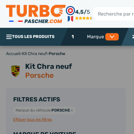
Panneau de gestion des cookies
4,5/
5
Rechercher
1
TOUS LES PRODUITS
Accueil
>
Kit Chra neuf
>
Porsche
Kit Chra neuf
Porsche
FILTRES ACTIFS
Marque du véhicule:
PORSCHE
Effacer tous les filtres