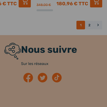
6 €
TTC
180,96 €
TTC
348,00 €
›
1
2
Nous suivre
Sur les réseaux