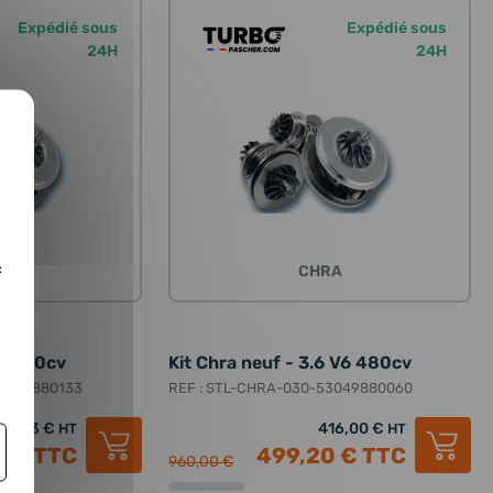
Expédié sous
Expédié sous
24H
24H
c
RA
CHRA
 i 500cv
Kit Chra neuf - 3.6 V6 480cv
53049880133
REF : STL-CHRA-030-53049880060
00,83 €
416,00 €
HT
HT
9 €
TTC
499,20 €
TTC
960,00 €