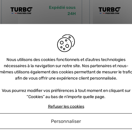
Expédié sous
24H
Nous utilisons des cookies fonctionnels et d’autres technologies
nécessaires à la navigation sur notre site. Nos partenaires et nous-
mêmes utilisons également des cookies permettant de mesurer le trafi
CHRA
CH
afin de vous offrir une expérience client personnalisée.
Vous pourrez modifier vos préférences à tout moment en cliquant sur
“Cookies” au bas de n'importe quelle page.
Kit Chra neuf - 3.6 i V6 420cv
Kit Chra neuf - 3.8
REF : STL-CHRA-030-53169886727
REF : STL-CHRA-030-
Refuser les cookies
150,80 €
3
HT
Personnaliser
180,96 €
TTC
360,9
348,00 €
694,21 €