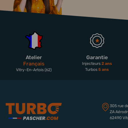
Atelier
Garantie
Français
Injecteurs
2 ans
Turbos
5 ans
Vitry-En-Artois (62)
305 rue d
ZA Aérod
62490 Vit