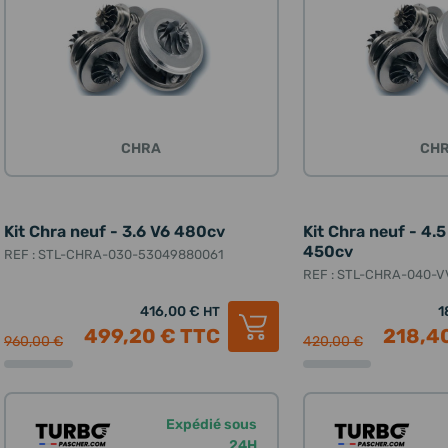
CHRA
CH
Kit Chra neuf - 3.6 V6 480cv
Kit Chra neuf - 4.5
450cv
REF : STL-CHRA-030-53049880061
REF : STL-CHRA-040-
416,00 €
1
HT
499,20 €
TTC
218,4
960,00 €
420,00 €
Expédié sous
24H