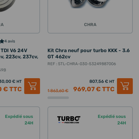
RA
CHRA
4 avis
0 TDI V6 24V
Kit Chra neuf pour turbo KKK - 3.6
v, 223cv, 237cv,
GT 462cv
REF : STL-CHRA-030-53249887006
59B
30,00 €
807,56 €
HT
HT
0 €
TTC
969,07 €
TTC
1 863,60 €
Expédié sous
Expédié sous
24H
24H