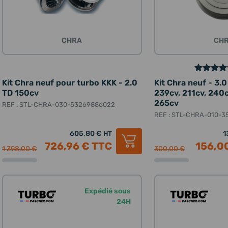
CHRA
CH
Kit Chra neuf pour turbo KKK - 2.0
Kit Chra neuf - 3.
TD 150cv
239cv, 211cv, 240c
265cv
REF : STL-CHRA-030-53269886022
REF : STL-CHRA-010-3
605,80 €
1
HT
726,96 €
TTC
156,0
1 398,00 €
300,00 €
Expédié sous
24H