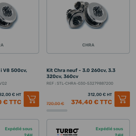
RA
CHRA
 i V8 500cv,
Kit Chra neuf - 3.0 260cv, 3.3
320cv, 360cv
VVQ2
REF : STL-CHRA-030-53279887200
82,00 €
312,00 €
HT
HT
0 €
TTC
374,40 €
TTC
720,00 €
Expédié sous
Expédié sous
24H
24H