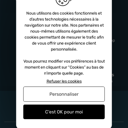
Turbos
5 ans
Nous utilisons des cookies fonctionnels et
d’autres technologies nécessaires à la
navigation sur notre site. Nos partenaires et
Livraison
Service client
nous-mêmes utilisons également des
rapide
professionnel
cookies permettant de mesurer le trafic afin
Sous 24h à 48h
De 8h à 17h Non-stop
de vous offrir une expérience client
personnalisée.
Vous pourrez modifier vos préférences à tout
moment en cliquant sur “Cookies” au bas de
Satisfait
Paiement en
n'importe quelle page.
remboursé
fois
x3
x4
x10
Sous 14 jours
Sécurisé, sans frais
Refuser les cookies
Personnaliser
C'est OK pour moi