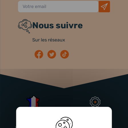
Nous suivre
Sur les réseaux
Atelier
Garantie
Français
Injecteurs
2 ans
Vitry-En-Artois (62)