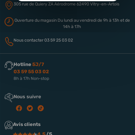
305 rue de Quiery
ZA Aérodrome
62490 Vitry-en-Artois
Ouverture du magasin
Du lundi au vendredi de 9h à 13h
et de
14h à 17h
Nous contacter
03 59 25 03 02
Hotline
5J/7
03 59 55 03 02
8h à 17h Non-stop
Nous suivre
Avis clients
4.5
/5