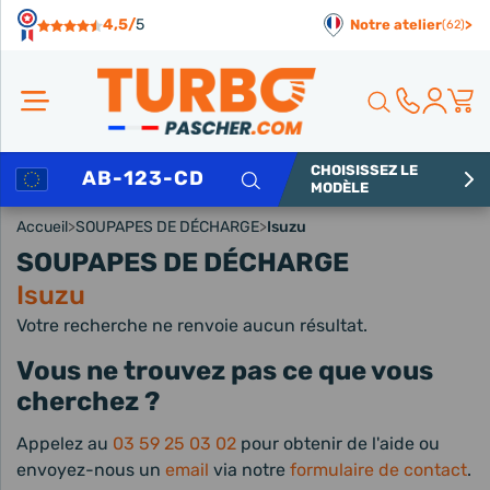
Panneau de gestion des cookies
4,5/
5
Notre atelier
>
(62)
CHOISISSEZ LE
Rechercher
MODÈLE
Accueil
>
SOUPAPES DE DÉCHARGE
>
Isuzu
SOUPAPES DE DÉCHARGE
Isuzu
Votre recherche ne renvoie aucun résultat.
Vous ne trouvez pas ce que vous
cherchez ?
Appelez au
03 59 25 03 02
pour obtenir de l'aide ou
envoyez-nous un
email
via notre
formulaire de contact
.