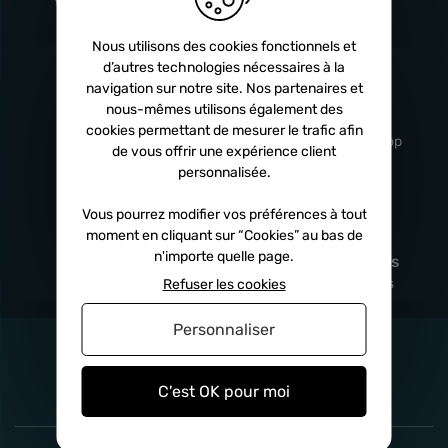
Turbos
5 ans
Nous utilisons des cookies fonctionnels et
d’autres technologies nécessaires à la
navigation sur notre site. Nos partenaires et
Livraison
Service client
nous-mêmes utilisons également des
rapide
professionnel
cookies permettant de mesurer le trafic afin
Sous 24h à 48h
De 8h à 17h Non-stop
de vous offrir une expérience client
personnalisée.
Vous pourrez modifier vos préférences à tout
moment en cliquant sur “Cookies” au bas de
Satisfait
Paiement en
n'importe quelle page.
remboursé
fois
x3
x4
x10
Sous 14 jours
Sécurisé, sans frais
Refuser les cookies
Personnaliser
C'est OK pour moi