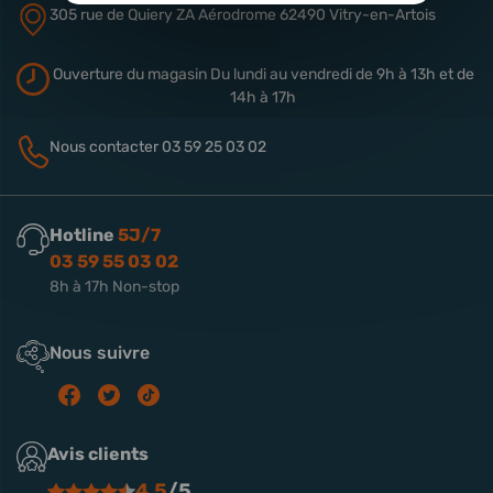
305 rue de Quiery
ZA Aérodrome
62490 Vitry-en-Artois
Ouverture du magasin
Du lundi au vendredi de 9h à 13h
et de
14h à 17h
Nous contacter
03 59 25 03 02
Hotline
5J/7
03 59 55 03 02
8h à 17h Non-stop
Nous suivre
Avis clients
4.5
/5