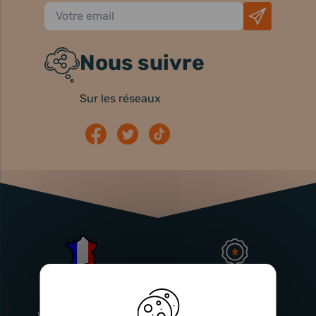
Nous suivre
Sur les réseaux
Atelier
Garantie
Français
Injecteurs
2 ans
Vitry-En-Artois (62)