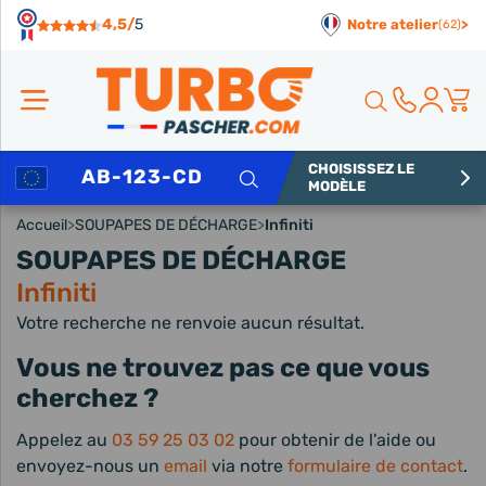
Panneau de gestion des cookies
4,5/
5
Notre atelier
>
(62)
CHOISISSEZ LE
Rechercher
MODÈLE
Accueil
>
SOUPAPES DE DÉCHARGE
>
Infiniti
SOUPAPES DE DÉCHARGE
Infiniti
Votre recherche ne renvoie aucun résultat.
Vous ne trouvez pas ce que vous
cherchez ?
Appelez au
03 59 25 03 02
pour obtenir de l'aide ou
envoyez-nous un
email
via notre
formulaire de contact
.