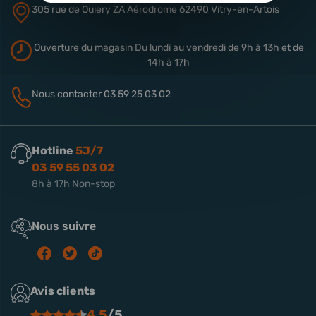
305 rue de Quiery
ZA Aérodrome
62490 Vitry-en-Artois
Ouverture du magasin
Du lundi au vendredi de 9h à 13h
et de
14h à 17h
Nous contacter
03 59 25 03 02
Hotline
5J/7
03 59 55 03 02
8h à 17h Non-stop
Nous suivre
Avis clients
4.5
/5