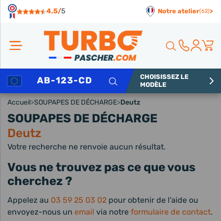
Panneau de gestion des cookies
4,5/
5
Notre atelier
>
(62)
CHOISISSEZ LE
Rechercher
MODÈLE
Accueil
>
SOUPAPES DE DÉCHARGE
>
Deutz
SOUPAPES DE DÉCHARGE
Deutz
Votre recherche ne renvoie aucun résultat.
Vous ne trouvez pas ce que vous
cherchez ?
Appelez au
03 59 25 03 02
pour obtenir de l'aide ou
envoyez-nous un
email
via notre
formulaire de contact
.