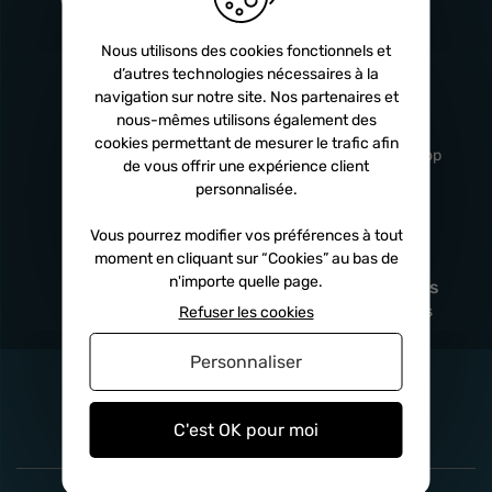
Turbos
5 ans
Nous utilisons des cookies fonctionnels et
d’autres technologies nécessaires à la
navigation sur notre site. Nos partenaires et
Livraison
Service client
nous-mêmes utilisons également des
rapide
professionnel
cookies permettant de mesurer le trafic afin
Sous 24h à 48h
De 8h à 17h Non-stop
de vous offrir une expérience client
personnalisée.
Vous pourrez modifier vos préférences à tout
moment en cliquant sur “Cookies” au bas de
Satisfait
Paiement en
n'importe quelle page.
remboursé
fois
x3
x4
x10
Sous 14 jours
Sécurisé, sans frais
Refuser les cookies
Personnaliser
C'est OK pour moi