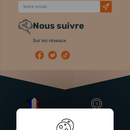
Nous suivre
Sur les réseaux
Atelier
Garantie
Français
Injecteurs
2 ans
Vitry-En-Artois (62)