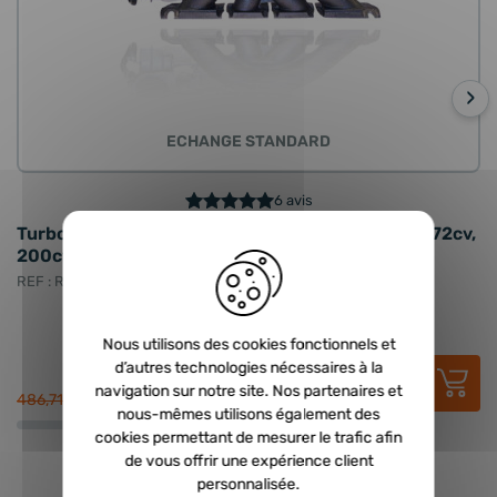
›
ECHANGE STANDARD
6 avis
Turbo échange standard KKK - 2.0 TFSI 265cv, 272cv,
T
200cv, 185cv, 2.0 FSI 200cv, 2.0 GTI 200cv
2
2
REF : RCD-53039880105
RE
Nous utilisons des cookies fonctionnels et
290,00 €
HT
d’autres technologies nécessaires à la
348,00 €
TTC
navigation sur notre site. Nos partenaires et
486,71 €
46
nous-mêmes utilisons également des
cookies permettant de mesurer le trafic afin
de vous offrir une expérience client
personnalisée.