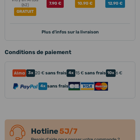
7.90 €
10.90 €
12.90 €
(62)
GRATUIT
Plus d'infos sur la livraison
Conditions de paiement
3x
20
€
sans frais
4x
15
€
sans frais
10x
6
€
4x
sans frais
Hotline
5J/7
Besoin d'aide pour passer votre commande ?