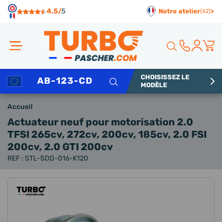
Panneau de gestion des cookies
4,5/
5
Notre atelier
>
(62)
CHOISISSEZ LE
Rechercher
MODÈLE
Accueil
Actuateur neuf
pour motorisation 2.0
TFSI 265cv, 272cv, 200cv, 185cv, 2.0 FSI
200cv, 2.0 GTI 200cv
REF : STL-SDD-016-K120