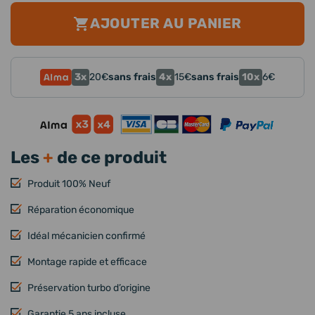
AJOUTER AU PANIER
3x
4x
10x
20
€
sans frais
15
€
sans frais
6
€
Les
+
de ce produit
Produit 100% Neuf
Réparation économique
Idéal mécanicien confirmé
Montage rapide et efficace
Préservation turbo d’origine
Garantie 5 ans incluse