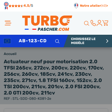
Panneau de gestion des cookies
4,5/
5
Notre atelier
>
(62)
CHOISISSEZ LE
Rechercher
MODÈLE
Accueil
Actuateur neuf
pour motorisation 2.0
TFSI 265cv, 272cv, 200cv, 220cv, 170cv,
256cv, 260cv, 185cv, 241cv, 230cv,
235cv, 271cv, 1.8 TFSI 160cv, 152cv, 2.0
TSI 200cv, 211cv, 201cv, 2.0 FSI 200cv,
2.0 GTI 200cv, 211cv
REF : STL-SDD-080-K081-2e