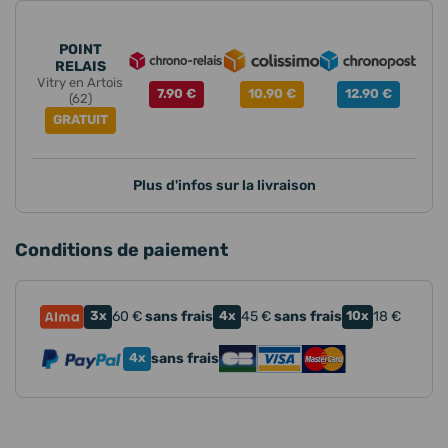
POINT
RELAIS
Vitry en Artois
7.90 €
10.90 €
12.90 €
(62)
GRATUIT
Plus d'infos sur la livraison
Conditions de paiement
3x
60
€
sans frais
4x
45
€
sans frais
10x
18
€
4x
sans frais