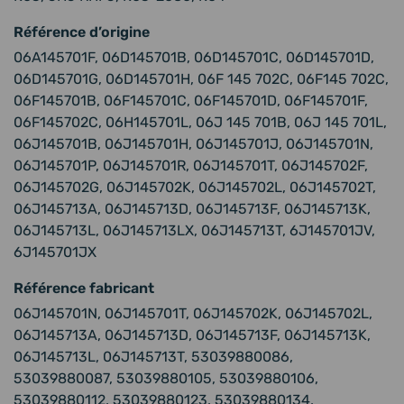
Référence d’origine
06A145701F, 06D145701B, 06D145701C, 06D145701D,
06D145701G, 06D145701H, 06F 145 702C, 06F145 702C,
06F145701B, 06F145701C, 06F145701D, 06F145701F,
06F145702C, 06H145701L, 06J 145 701B, 06J 145 701L,
06J145701B, 06J145701H, 06J145701J, 06J145701N,
06J145701P, 06J145701R, 06J145701T, 06J145702F,
06J145702G, 06J145702K, 06J145702L, 06J145702T,
06J145713A, 06J145713D, 06J145713F, 06J145713K,
06J145713L, 06J145713LX, 06J145713T, 6J145701JV,
6J145701JX
Référence fabricant
06J145701N, 06J145701T, 06J145702K, 06J145702L,
06J145713A, 06J145713D, 06J145713F, 06J145713K,
06J145713L, 06J145713T, 53039880086,
53039880087, 53039880105, 53039880106,
53039880112, 53039880123, 53039880134,