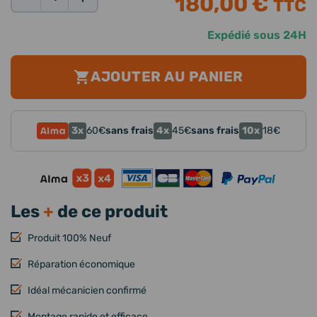
180,00 €
TTC
Qté:
Expédié sous 24H
AJOUTER AU PANIER
3x
4x
10x
60
€
sans frais
45
€
sans frais
18
€
Les
+
de ce produit
Produit 100% Neuf
Réparation économique
Idéal mécanicien confirmé
Montage rapide et efficace