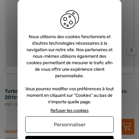
Nous utilisons des cookies fonctionnels et
d’autres technologies nécessaires à la
›
navigation sur notre site. Nos partenaires et
nous-mêmes utilisons également des
cookies permettant de mesurer le trafic afin
ECHANGE STANDARD
de vous offrir une expérience client
personnalisée.
1 avis
Vous pourrez modifier vos préférences à tout
Turbo échange standard IHI - 2.0 TSI 200cv, 211cv,
T
moment en cliquant sur “Cookies” au bas de
201cv, 2.0 GTI 211cv
2
n'importe quelle page.
REF : RCD-06J145713K
RE
Refuser les cookies
301,67 €
HT
Personnaliser
362,00 €
TTC
506,29 €
48