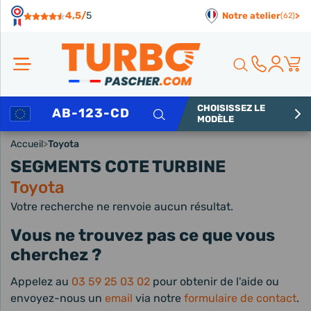
Panneau de gestion des cookies
4,5/
5
Notre atelier
>
(62)
CHOISISSEZ LE
Rechercher
MODÈLE
Accueil
>
Toyota
SEGMENTS COTE TURBINE
Toyota
Votre recherche ne renvoie aucun résultat.
Vous ne trouvez pas ce que vous
cherchez ?
Appelez au
03 59 25 03 02
pour obtenir de l'aide ou
envoyez-nous un
email
via notre
formulaire de contact
.