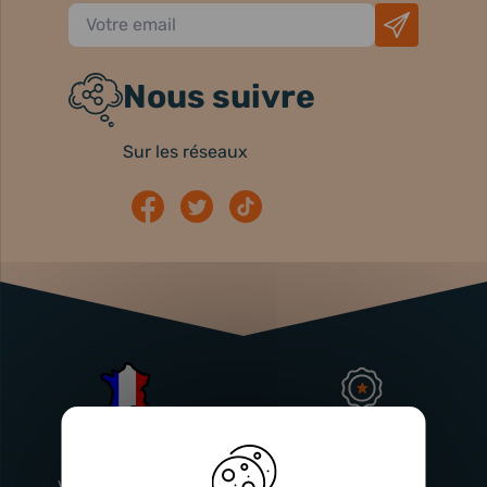
Nous suivre
Sur les réseaux
Atelier
Garantie
Français
Injecteurs
2 ans
Vitry-En-Artois (62)