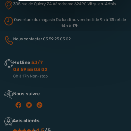
305 rue de Quiery
ZA Aérodrome
62490 Vitry-en-Artois
Ouverture du magasin
Du lundi au vendredi de 9h à 13h
et de
14h à 17h
Nous contacter
03 59 25 03 02
Hotline
5J/7
03 59 55 03 02
8h à 17h Non-stop
Nous suivre
Avis clients
4.5
/5