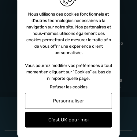
Turbos
5 ans
Nous utilisons des cookies fonctionnels et
d’autres technologies nécessaires à la
navigation sur notre site. Nos partenaires et
Livraison
Service client
nous-mêmes utilisons également des
rapide
professionnel
cookies permettant de mesurer le trafic afin
Sous 24h à 48h
De 8h à 17h Non-stop
de vous offrir une expérience client
personnalisée.
Vous pourrez modifier vos préférences à tout
moment en cliquant sur “Cookies” au bas de
Satisfait
Paiement en
n'importe quelle page.
remboursé
fois
x3
x4
x10
Sous 14 jours
Sécurisé, sans frais
Refuser les cookies
Personnaliser
C'est OK pour moi