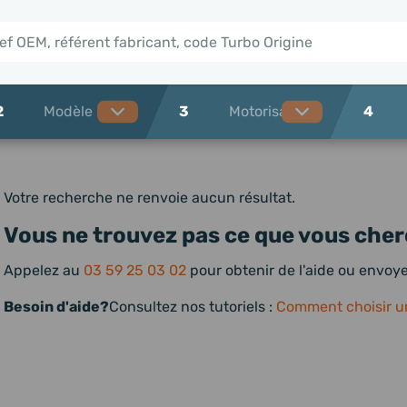
2
3
4
Votre recherche ne renvoie aucun résultat.
Vous ne trouvez pas ce que vous cher
Appelez au
03 59 25 03 02
pour obtenir de l'aide ou envo
Besoin d'aide?
Consultez nos tutoriels :
Comment choisir u