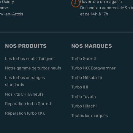
e Quiery
Ouverture du magasin
rome
Du lundi au vendredi de 9h 
ry-en-Artois
et de 14h à 17h
NOS PRODUITS
NOS MARQUES
Les turbos neufs d'origine
Turbo Garrett
Notre gamme de turbos neufs
Turbo KKK Borgwarnner
Les turbos échanges
Turbo Mitsubishi
standards
Turbo IHI
Nos kits CHRA neufs
Turbo Toyota
Réparation turbo Garrett
Turbo Hitachi
Réparation turbo KKK
Toutes les marques