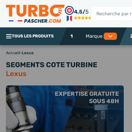
Panneau de gestion des cookies
4,5/
5
Rechercher
1
TOUS LES PRODUITS
Accueil
>
Lexus
SEGMENTS COTE TURBINE
Lexus
EXPERTISE GRATUITE
SOUS 48H