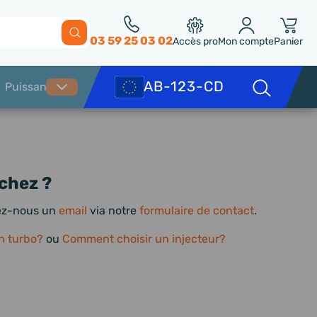
03 59 25 03 02
Accès pro
Mon compte
Panier
chez ?
yez-nous un
email
via notre
formulaire de contact
.
n turbo?
ou
Comment choisir un injecteur?