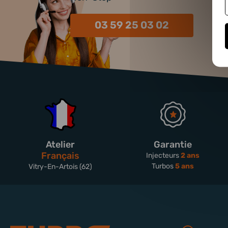
03 59 25 03 02
Atelier
Garantie
Français
Injecteurs
2 ans
Turbos
5 ans
Vitry-En-Artois (62)