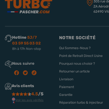
305 rue d
ZA Aérod
62490 Vit
Hotline
5J/7
NOTRE SOCIÉTÉ
03 59 55 03 02
Qui Sommes-Nous ?
8h à 17h Non-stop
Point de Retrait Direct Usine
Nous suivre
Pourquoi nous choisir ?
Retourner un article
Livraison
Avis clients
Paiement
4.5
/5
Garantie
Voir les avis vérifiés
Réparation turbo & injecteur