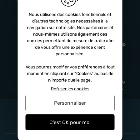
Turbos
5 ans
Nous utilisons des cookies fonctionnels et
d’autres technologies nécessaires à la
navigation sur notre site. Nos partenaires et
Livraison
Service client
nous-mêmes utilisons également des
rapide
professionnel
cookies permettant de mesurer le trafic afin
Sous 24h à 48h
De 8h à 17h Non-stop
de vous offrir une expérience client
personnalisée.
Vous pourrez modifier vos préférences à tout
moment en cliquant sur “Cookies” au bas de
Satisfait
Paiement en
n'importe quelle page.
remboursé
fois
x3
x4
x10
Sous 14 jours
Sécurisé, sans frais
Refuser les cookies
Personnaliser
C'est OK pour moi