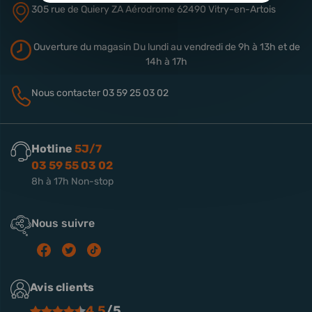
305 rue de Quiery
ZA Aérodrome
62490 Vitry-en-Artois
Ouverture du magasin
Du lundi au vendredi de 9h à 13h
et de
14h à 17h
Nous contacter
03 59 25 03 02
Hotline
5J/7
03 59 55 03 02
8h à 17h Non-stop
Nous suivre
Avis clients
4.5
/5