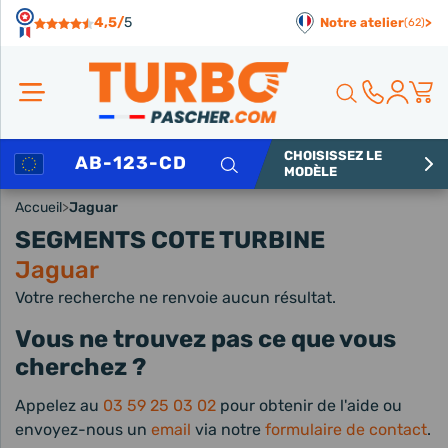
Panneau de gestion des cookies
4,5/
5
Notre atelier
>
(62)
CHOISISSEZ LE
Rechercher
MODÈLE
Accueil
>
Jaguar
SEGMENTS COTE TURBINE
Jaguar
Votre recherche ne renvoie aucun résultat.
Vous ne trouvez pas ce que vous
cherchez ?
Appelez au
03 59 25 03 02
pour obtenir de l'aide ou
envoyez-nous un
email
via notre
formulaire de contact
.