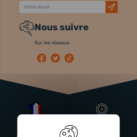
Nous suivre
Sur les réseaux
Atelier
Garantie
Français
Injecteurs
2 ans
Vitry-En-Artois (62)