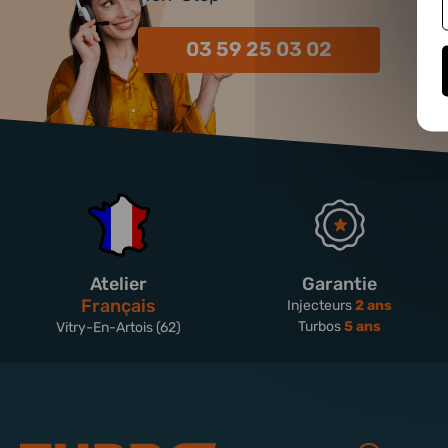
03 59 25 03 02
Atelier
Garantie
Français
Injecteurs
2 ans
Turbos
5 ans
Vitry-En-Artois (62)