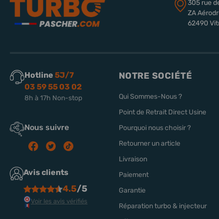
305 rue d
ZA Aérod
62490 Vit
Hotline
5J/7
NOTRE SOCIÉTÉ
03 59 55 03 02
Qui Sommes-Nous ?
8h à 17h Non-stop
Point de Retrait Direct Usine
Nous suivre
Pourquoi nous choisir ?
Retourner un article
Livraison
Avis clients
Paiement
4.5
/5
Garantie
Voir les avis vérifiés
Réparation turbo & injecteur