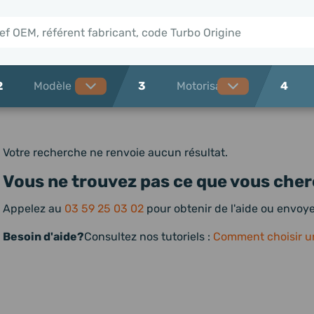
2
3
4
Votre recherche ne renvoie aucun résultat.
Vous ne trouvez pas ce que vous cher
Appelez au
03 59 25 03 02
pour obtenir de l'aide ou envo
Besoin d'aide?
Consultez nos tutoriels :
Comment choisir u