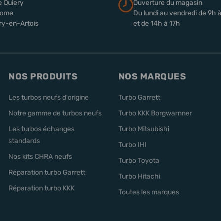
e Quiery
Ouverture du magasin
rome
Du lundi au vendredi de 9h 
ry-en-Artois
et de 14h à 17h
NOS PRODUITS
NOS MARQUES
Les turbos neufs d'origine
Turbo Garrett
Notre gamme de turbos neufs
Turbo KKK Borgwarnner
Les turbos échanges
Turbo Mitsubishi
standards
Turbo IHI
Nos kits CHRA neufs
Turbo Toyota
Réparation turbo Garrett
Turbo Hitachi
Réparation turbo KKK
Toutes les marques