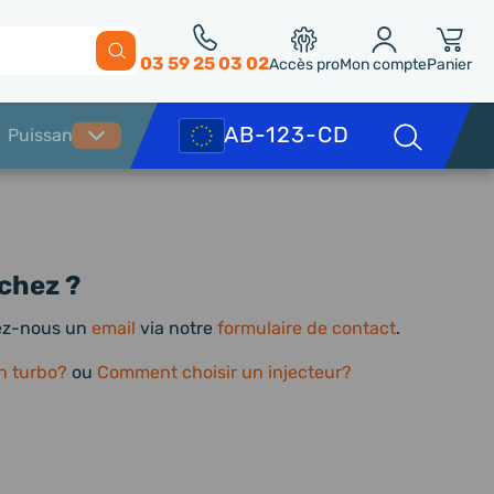
03 59 25 03 02
Accès pro
Mon compte
Panier
chez ?
yez-nous un
email
via notre
formulaire de contact
.
n turbo?
ou
Comment choisir un injecteur?