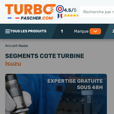
Panneau de gestion des cookies
4,5/
5
Rechercher
1
TOUS LES PRODUITS
Accueil
>
Isuzu
SEGMENTS COTE TURBINE
Isuzu
EXPERTISE GRATUITE
SOUS 48H