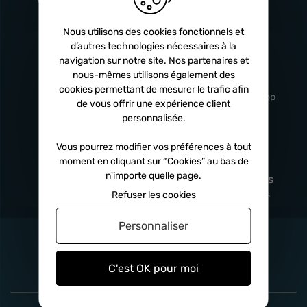
Turbos
5 ans
Nous utilisons des cookies fonctionnels et
d’autres technologies nécessaires à la
navigation sur notre site. Nos partenaires et
Livraison
Service client
nous-mêmes utilisons également des
rapide
professionnel
cookies permettant de mesurer le trafic afin
Sous 24h à 48h
De 8h à 17h Non-stop
de vous offrir une expérience client
personnalisée.
Vous pourrez modifier vos préférences à tout
moment en cliquant sur “Cookies” au bas de
Satisfait
Paiement en
n'importe quelle page.
remboursé
fois
x3
x4
x10
Sous 14 jours
Sécurisé, sans frais
Refuser les cookies
Personnaliser
C'est OK pour moi