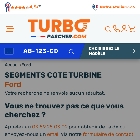
Panneau de gestion des cookies
4,5/
5
Notre atelier
>
(62)
CHOISISSEZ LE
Rechercher
MODÈLE
Accueil
>
Ford
SEGMENTS COTE TURBINE
Ford
Votre recherche ne renvoie aucun résultat.
Vous ne trouvez pas ce que vous
cherchez ?
Appelez au
03 59 25 03 02
pour obtenir de l'aide ou
envoyez-nous un
email
via notre
formulaire de contact
.