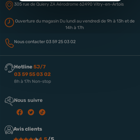
305 rue de Quiery
ZA Aérodrome
62490 Vitry-en-Artois
Ouverture du magasin
Du lundi au vendredi de 9h à 13h
et de
14h à 17h
Nous contacter
03 59 25 03 02
Hotline
5J/7
03 59 55 03 02
8h à 17h Non-stop
Nous suivre
Avis clients
4.5
/5