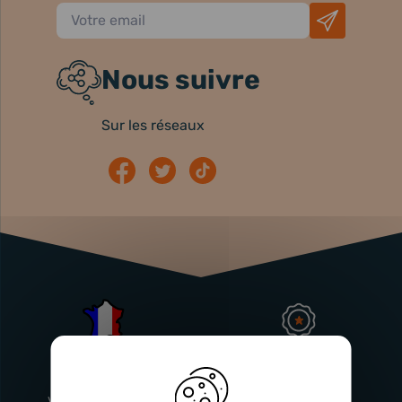
Nous suivre
Sur les réseaux
Atelier
Garantie
Français
Injecteurs
2 ans
Vitry-En-Artois (62)