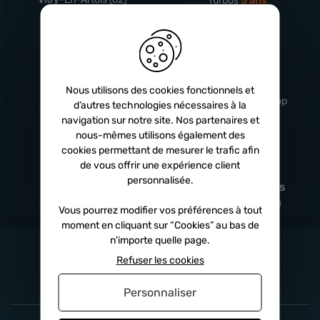
Turbos
5 ans
Livraison
Service client
rapide
professionnel
Nous utilisons des cookies fonctionnels et
Sous 24h à 48h
De 8h à 17h Non-stop
d’autres technologies nécessaires à la
navigation sur notre site. Nos partenaires et
nous-mêmes utilisons également des
cookies permettant de mesurer le trafic afin
de vous offrir une expérience client
Satisfait
Paiement en
personnalisée.
remboursé
fois
x3
x4
x10
Sous 14 jours
Sécurisé, sans frais
Vous pourrez modifier vos préférences à tout
moment en cliquant sur “Cookies” au bas de
n'importe quelle page.
Refuser les cookies
Personnaliser