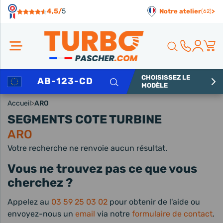
Panneau de gestion des cookies
4,5/
5
Notre atelier
>
(62)
CHOISISSEZ LE
Rechercher
MODÈLE
Accueil
>
ARO
SEGMENTS COTE TURBINE
ARO
Votre recherche ne renvoie aucun résultat.
Vous ne trouvez pas ce que vous
cherchez ?
Appelez au
03 59 25 03 02
pour obtenir de l'aide ou
envoyez-nous un
email
via notre
formulaire de contact
.