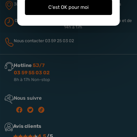
305 rue de Quiery
ZA Aérodrome
62490 Vitry-en-Artois
C'est OK pour moi
Ouverture du magasin
Du lundi au vendredi de 9h à 13h
et de
14h à 17h
Nous contacter
03 59 25 03 02
Hotline
5J/7
03 59 55 03 02
8h à 17h Non-stop
Nous suivre
Avis clients
4.5
/5