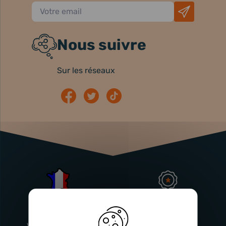
Nous suivre
Sur les réseaux
Atelier
Garantie
Français
Injecteurs
2 ans
Vitry-En-Artois (62)