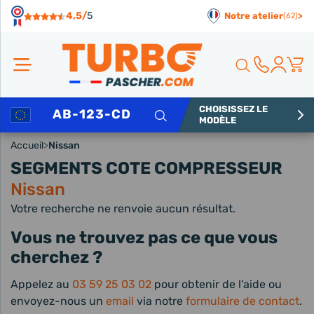
Panneau de gestion des cookies
4,5/
5
Notre atelier
>
(62)
CHOISISSEZ LE
Rechercher
MODÈLE
Accueil
>
Nissan
SEGMENTS COTE COMPRESSEUR
Nissan
Votre recherche ne renvoie aucun résultat.
Vous ne trouvez pas ce que vous
cherchez ?
Appelez au
03 59 25 03 02
pour obtenir de l'aide ou
envoyez-nous un
email
via notre
formulaire de contact
.