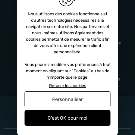
Turbos
5 ans
Nous utilisons des cookies fonctionnels et
d’autres technologies nécessaires à la
navigation sur notre site. Nos partenaires et
Livraison
Service client
nous-mêmes utilisons également des
rapide
professionnel
cookies permettant de mesurer le trafic afin
Sous 24h à 48h
De 8h à 17h Non-stop
de vous offrir une expérience client
personnalisée.
Vous pourrez modifier vos préférences à tout
moment en cliquant sur “Cookies” au bas de
Satisfait
Paiement en
n'importe quelle page.
remboursé
fois
x3
x4
x10
Sous 14 jours
Sécurisé, sans frais
Refuser les cookies
Personnaliser
C'est OK pour moi