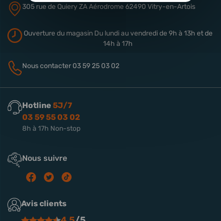
305 rue de Quiery
ZA Aérodrome
62490 Vitry-en-Artois
Ouverture du magasin
Du lundi au vendredi de 9h à 13h
et de
14h à 17h
Nous contacter
03 59 25 03 02
Hotline
5J/7
03 59 55 03 02
8h à 17h Non-stop
Nous suivre
Avis clients
4.5
/5