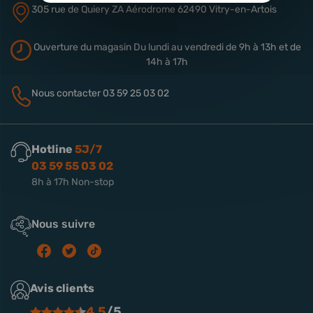
305 rue de Quiery
ZA Aérodrome
62490 Vitry-en-Artois
Ouverture du magasin
Du lundi au vendredi de 9h à 13h
et de
14h à 17h
Nous contacter
03 59 25 03 02
Hotline
5J/7
03 59 55 03 02
8h à 17h Non-stop
Nous suivre
Avis clients
4.5
/5