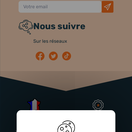
Nous suivre
Sur les réseaux
Atelier
Garantie
Français
Injecteurs
2 ans
Vitry-En-Artois (62)