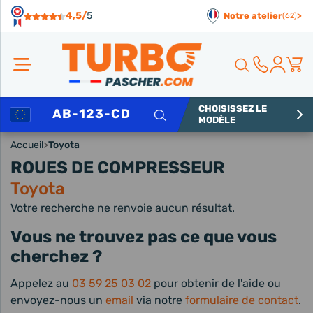
Panneau de gestion des cookies
4,5/
5
Notre atelier
>
(62)
CHOISISSEZ LE
Rechercher
MODÈLE
Accueil
>
Toyota
ROUES DE COMPRESSEUR
Toyota
Votre recherche ne renvoie aucun résultat.
Vous ne trouvez pas ce que vous
cherchez ?
Appelez au
03 59 25 03 02
pour obtenir de l'aide ou
envoyez-nous un
email
via notre
formulaire de contact
.