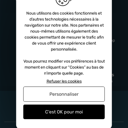
Turbos
5 ans
Nous utilisons des cookies fonctionnels et
d’autres technologies nécessaires à la
navigation sur notre site. Nos partenaires et
Livraison
Service client
nous-mêmes utilisons également des
rapide
professionnel
cookies permettant de mesurer le trafic afin
Sous 24h à 48h
De 8h à 17h Non-stop
de vous offrir une expérience client
personnalisée.
Vous pourrez modifier vos préférences à tout
moment en cliquant sur “Cookies” au bas de
Satisfait
Paiement en
n'importe quelle page.
remboursé
fois
x3
x4
x10
Sous 14 jours
Sécurisé, sans frais
Refuser les cookies
Personnaliser
C'est OK pour moi