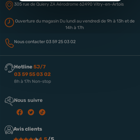
305 rue de Quiery
ZA Aérodrome
62490 Vitry-en-Artois
Ouverture du magasin
Du lundi au vendredi de 9h à 13h
et de
14h à 17h
Nous contacter
03 59 25 03 02
Hotline
5J/7
03 59 55 03 02
8h à 17h Non-stop
Nous suivre
Avis clients
4.5
/5