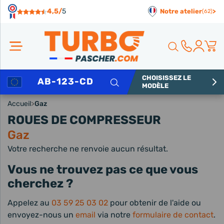
Panneau de gestion des cookies
4,5/
5
Notre atelier
>
(62)
CHOISISSEZ LE
Rechercher
MODÈLE
Accueil
>
Gaz
ROUES DE COMPRESSEUR
Gaz
Votre recherche ne renvoie aucun résultat.
Vous ne trouvez pas ce que vous
cherchez ?
Appelez au
03 59 25 03 02
pour obtenir de l'aide ou
envoyez-nous un
email
via notre
formulaire de contact
.