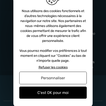
Turbos
5 ans
Nous utilisons des cookies fonctionnels et
d’autres technologies nécessaires à la
navigation sur notre site. Nos partenaires et
Livraison
Service client
nous-mêmes utilisons également des
rapide
professionnel
cookies permettant de mesurer le trafic afin
Sous 24h à 48h
De 8h à 17h Non-stop
de vous offrir une expérience client
personnalisée.
Vous pourrez modifier vos préférences à tout
moment en cliquant sur “Cookies” au bas de
Satisfait
Paiement en
n'importe quelle page.
remboursé
fois
x3
x4
x10
Sous 14 jours
Sécurisé, sans frais
Refuser les cookies
Personnaliser
C'est OK pour moi