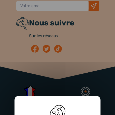
Nous suivre
Sur les réseaux
Atelier
Garantie
Français
Injecteurs
2 ans
Vitry-En-Artois (62)