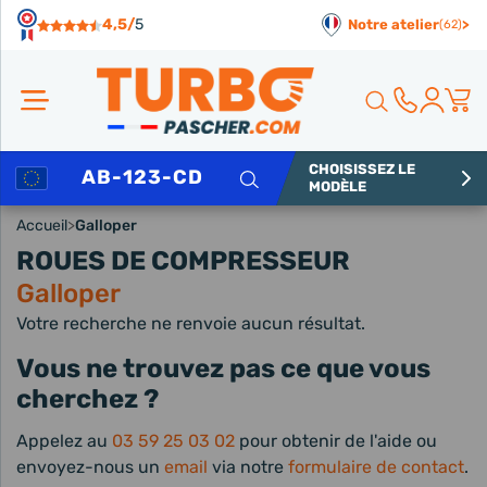
Panneau de gestion des cookies
4,5/
5
Notre atelier
>
(62)
CHOISISSEZ LE
Rechercher
MODÈLE
Accueil
>
Galloper
ROUES DE COMPRESSEUR
Galloper
Votre recherche ne renvoie aucun résultat.
Vous ne trouvez pas ce que vous
cherchez ?
Appelez au
03 59 25 03 02
pour obtenir de l'aide ou
envoyez-nous un
email
via notre
formulaire de contact
.