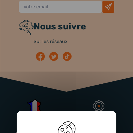
Nous suivre
Sur les réseaux
Atelier
Garantie
Français
Injecteurs
2 ans
Vitry-En-Artois (62)