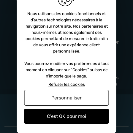
Turbos
5 ans
Nous utilisons des cookies fonctionnels et
d’autres technologies nécessaires à la
navigation sur notre site. Nos partenaires et
Livraison
Service client
nous-mêmes utilisons également des
rapide
professionnel
cookies permettant de mesurer le trafic afin
Sous 24h à 48h
De 8h à 17h Non-stop
de vous offrir une expérience client
personnalisée.
Vous pourrez modifier vos préférences à tout
moment en cliquant sur “Cookies” au bas de
Satisfait
Paiement en
n'importe quelle page.
remboursé
fois
x3
x4
x10
Sous 14 jours
Sécurisé, sans frais
Refuser les cookies
Personnaliser
C'est OK pour moi