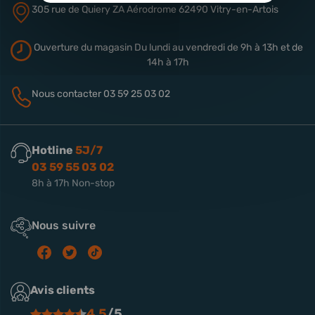
305 rue de Quiery
ZA Aérodrome
62490 Vitry-en-Artois
Ouverture du magasin
Du lundi au vendredi de 9h à 13h
et de
14h à 17h
Nous contacter
03 59 25 03 02
Hotline
5J/7
03 59 55 03 02
8h à 17h Non-stop
Nous suivre
Avis clients
4.5
/5