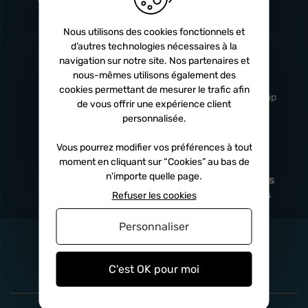
Turbos
5 ans
Nous utilisons des cookies fonctionnels et
d’autres technologies nécessaires à la
navigation sur notre site. Nos partenaires et
Livraison
Service client
nous-mêmes utilisons également des
rapide
professionnel
cookies permettant de mesurer le trafic afin
Sous 24h à 48h
De 8h à 17h Non-stop
de vous offrir une expérience client
personnalisée.
Vous pourrez modifier vos préférences à tout
moment en cliquant sur “Cookies” au bas de
Satisfait
Paiement en
n'importe quelle page.
remboursé
fois
x3
x4
x10
Sous 14 jours
Sécurisé, sans frais
Refuser les cookies
Personnaliser
C'est OK pour moi