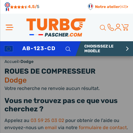
Panneau de gestion des cookies
4,5/
5
Notre atelier
>
(62)
CHOISISSEZ LE
Rechercher
MODÈLE
Accueil
>
Dodge
ROUES DE COMPRESSEUR
Dodge
Votre recherche ne renvoie aucun résultat.
Vous ne trouvez pas ce que vous
cherchez ?
Appelez au
03 59 25 03 02
pour obtenir de l'aide ou
envoyez-nous un
email
via notre
formulaire de contact
.