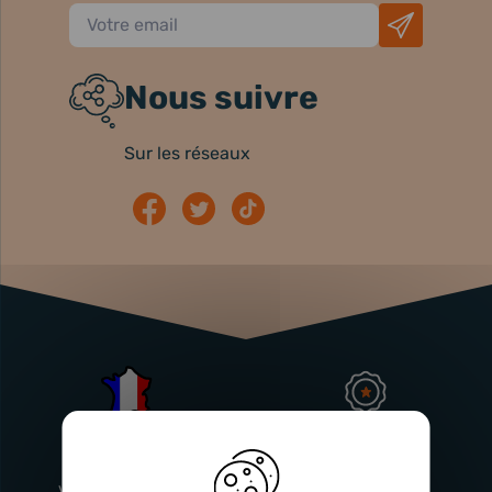
Nous suivre
Sur les réseaux
Atelier
Garantie
Français
Injecteurs
2 ans
Vitry-En-Artois (62)