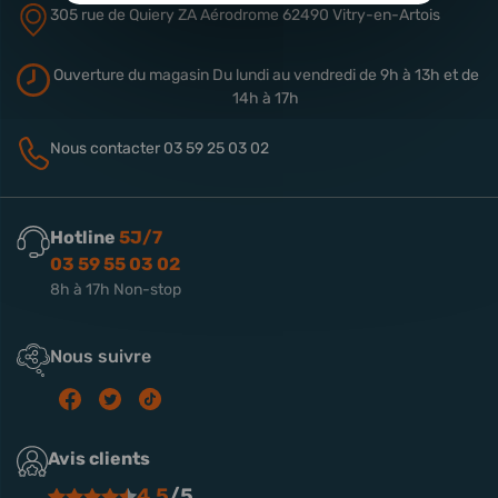
305 rue de Quiery
ZA Aérodrome
62490 Vitry-en-Artois
Ouverture du magasin
Du lundi au vendredi de 9h à 13h
et de
14h à 17h
Nous contacter
03 59 25 03 02
Hotline
5J/7
03 59 55 03 02
8h à 17h Non-stop
Nous suivre
Avis clients
4.5
/5