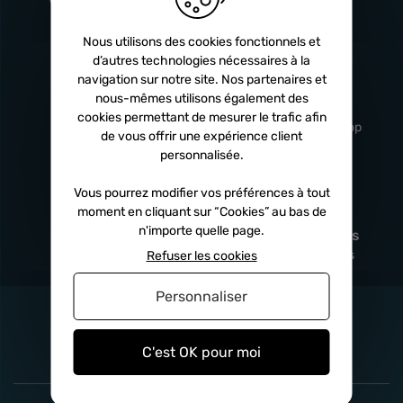
Turbos
5 ans
Nous utilisons des cookies fonctionnels et
d’autres technologies nécessaires à la
navigation sur notre site. Nos partenaires et
Livraison
Service client
nous-mêmes utilisons également des
rapide
professionnel
cookies permettant de mesurer le trafic afin
Sous 24h à 48h
De 8h à 17h Non-stop
de vous offrir une expérience client
personnalisée.
Vous pourrez modifier vos préférences à tout
moment en cliquant sur “Cookies” au bas de
Satisfait
Paiement en
n'importe quelle page.
remboursé
fois
x3
x4
x10
Sous 14 jours
Sécurisé, sans frais
Refuser les cookies
Personnaliser
C'est OK pour moi