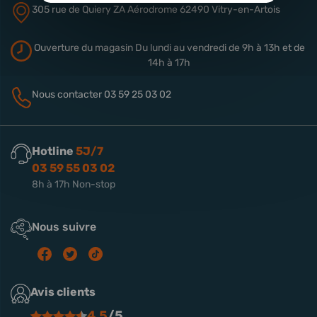
305 rue de Quiery
ZA Aérodrome
62490 Vitry-en-Artois
Ouverture du magasin
Du lundi au vendredi de 9h à 13h
et de
14h à 17h
Nous contacter
03 59 25 03 02
Hotline
5J/7
03 59 55 03 02
8h à 17h Non-stop
Nous suivre
Avis clients
4.5
/5