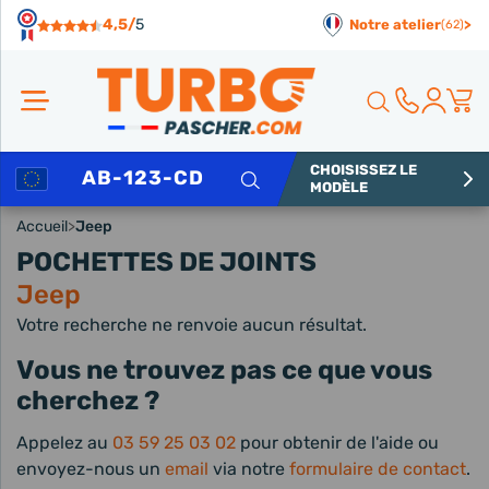
Panneau de gestion des cookies
4,5/
5
Notre atelier
>
(62)
CHOISISSEZ LE
Rechercher
MODÈLE
Accueil
>
Jeep
POCHETTES DE JOINTS
Jeep
Votre recherche ne renvoie aucun résultat.
Vous ne trouvez pas ce que vous
cherchez ?
Appelez au
03 59 25 03 02
pour obtenir de l'aide ou
envoyez-nous un
email
via notre
formulaire de contact
.