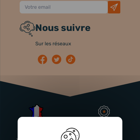
Nous suivre
Sur les réseaux
Atelier
Garantie
Français
Injecteurs
2 ans
Vitry-En-Artois (62)