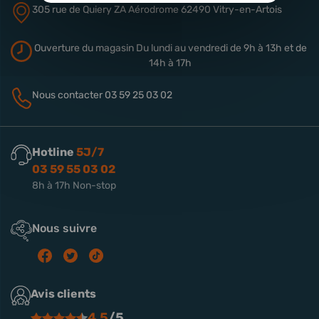
305 rue de Quiery
ZA Aérodrome
62490 Vitry-en-Artois
Ouverture du magasin
Du lundi au vendredi de 9h à 13h
et de
14h à 17h
Nous contacter
03 59 25 03 02
Hotline
5J/7
03 59 55 03 02
8h à 17h Non-stop
Nous suivre
Avis clients
4.5
/5