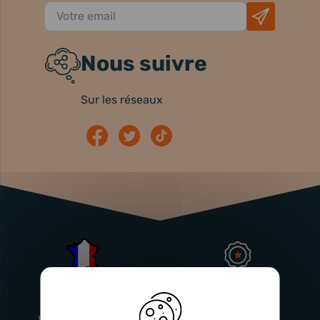
Nous suivre
Sur les réseaux
Atelier
Garantie
Français
Injecteurs
2 ans
Vitry-En-Artois (62)