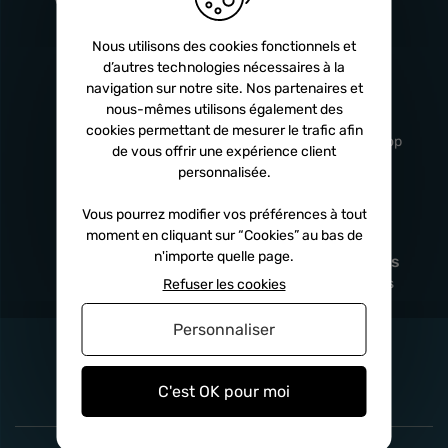
Turbos
5 ans
Nous utilisons des cookies fonctionnels et
d’autres technologies nécessaires à la
navigation sur notre site. Nos partenaires et
Livraison
Service client
nous-mêmes utilisons également des
rapide
professionnel
cookies permettant de mesurer le trafic afin
Sous 24h à 48h
De 8h à 17h Non-stop
de vous offrir une expérience client
personnalisée.
Vous pourrez modifier vos préférences à tout
moment en cliquant sur “Cookies” au bas de
Satisfait
Paiement en
n'importe quelle page.
remboursé
fois
x3
x4
x10
Sous 14 jours
Sécurisé, sans frais
Refuser les cookies
Personnaliser
C'est OK pour moi