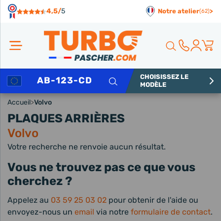
Panneau de gestion des cookies
4,5/
5
Notre atelier
>
(62)
CHOISISSEZ LE
Rechercher
MODÈLE
Accueil
>
Volvo
PLAQUES ARRIÈRES
Volvo
Votre recherche ne renvoie aucun résultat.
Vous ne trouvez pas ce que vous
cherchez ?
Appelez au
03 59 25 03 02
pour obtenir de l'aide ou
envoyez-nous un
email
via notre
formulaire de contact
.