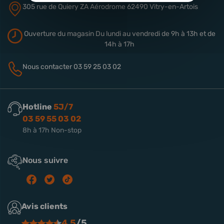
305 rue de Quiery
ZA Aérodrome
62490 Vitry-en-Artois
Ouverture du magasin
Du lundi au vendredi de 9h à 13h
et de
14h à 17h
Nous contacter
03 59 25 03 02
Hotline
5J/7
03 59 55 03 02
8h à 17h Non-stop
Nous suivre
Avis clients
4.5
/5