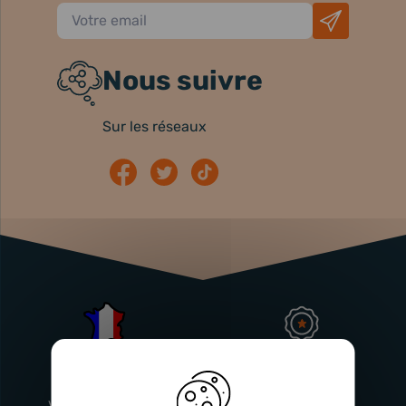
Nous suivre
Sur les réseaux
Atelier
Garantie
Français
Injecteurs
2 ans
Vitry-En-Artois (62)