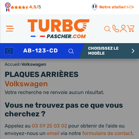
Panneau de gestion des cookies
4,5/
5
Notre atelier
>
(62)
CHOISISSEZ LE
Rechercher
MODÈLE
Accueil
>
Volkswagen
PLAQUES ARRIÈRES
Volkswagen
Votre recherche ne renvoie aucun résultat.
Vous ne trouvez pas ce que vous
cherchez ?
Appelez au
03 59 25 03 02
pour obtenir de l'aide ou
envoyez-nous un
email
via notre
formulaire de contact
.