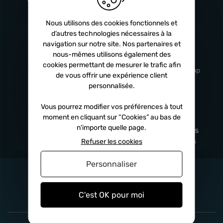
Turbos
5 ans
Nous utilisons des cookies fonctionnels et
d’autres technologies nécessaires à la
navigation sur notre site. Nos partenaires et
Livraison
Service client
nous-mêmes utilisons également des
rapide
professionnel
cookies permettant de mesurer le trafic afin
Sous 24h à 48h
De 8h à 17h Non-stop
de vous offrir une expérience client
personnalisée.
Vous pourrez modifier vos préférences à tout
moment en cliquant sur “Cookies” au bas de
Satisfait
Paiement en
n'importe quelle page.
remboursé
fois
x3
x4
x10
Sous 14 jours
Sécurisé, sans frais
Refuser les cookies
Personnaliser
C'est OK pour moi