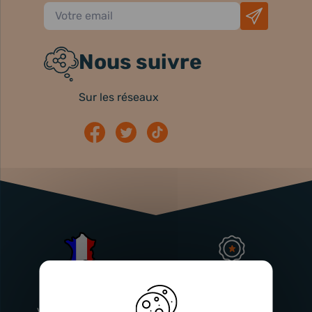
Nous suivre
Sur les réseaux
Atelier
Garantie
Français
Injecteurs
2 ans
Vitry-En-Artois (62)