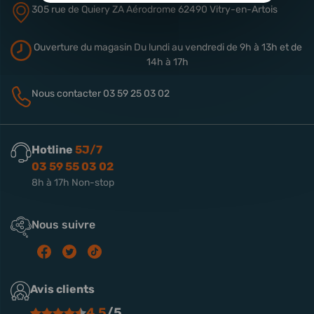
305 rue de Quiery
ZA Aérodrome
62490 Vitry-en-Artois
Ouverture du magasin
Du lundi au vendredi de 9h à 13h
et de
14h à 17h
Nous contacter
03 59 25 03 02
Hotline
5J/7
03 59 55 03 02
8h à 17h Non-stop
Nous suivre
Avis clients
4.5
/5