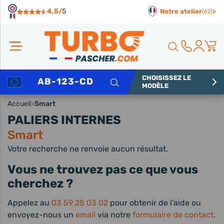
Panneau de gestion des cookies
4,5/
5
Notre atelier
>
(62)
CHOISISSEZ LE
Rechercher
MODÈLE
Accueil
>
Smart
PALIERS INTERNES
Smart
Votre recherche ne renvoie aucun résultat.
Vous ne trouvez pas ce que vous
cherchez ?
Appelez au
03 59 25 03 02
pour obtenir de l'aide ou
envoyez-nous un
email
via notre
formulaire de contact
.