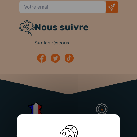
Nous suivre
Sur les réseaux
Atelier
Garantie
Français
Injecteurs
2 ans
Vitry-En-Artois (62)