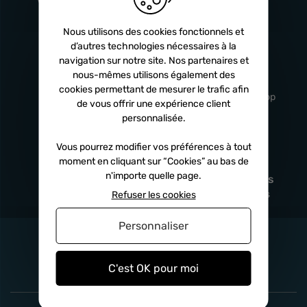
Turbos
5 ans
Nous utilisons des cookies fonctionnels et
d’autres technologies nécessaires à la
navigation sur notre site. Nos partenaires et
Livraison
Service client
nous-mêmes utilisons également des
rapide
professionnel
cookies permettant de mesurer le trafic afin
Sous 24h à 48h
De 8h à 17h Non-stop
de vous offrir une expérience client
personnalisée.
Vous pourrez modifier vos préférences à tout
moment en cliquant sur “Cookies” au bas de
Satisfait
Paiement en
n'importe quelle page.
remboursé
fois
x3
x4
x10
Sous 14 jours
Sécurisé, sans frais
Refuser les cookies
Personnaliser
C'est OK pour moi