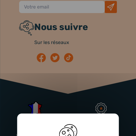
Nous suivre
Sur les réseaux
Atelier
Garantie
Français
Injecteurs
2 ans
Vitry-En-Artois (62)