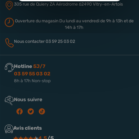
305 rue de Quiery
ZA Aérodrome
62490 Vitry-en-Artois
Ouverture du magasin
Du lundi au vendredi de 9h à 13h
et de
14h à 17h
Nous contacter
03 59 25 03 02
Hotline
5J/7
03 59 55 03 02
8h à 17h Non-stop
Nous suivre
Avis clients
4.5
/5