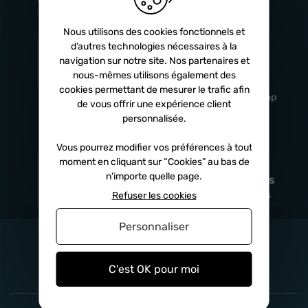
Turbos
5 ans
Nous utilisons des cookies fonctionnels et
d’autres technologies nécessaires à la
navigation sur notre site. Nos partenaires et
Livraison
Service client
nous-mêmes utilisons également des
rapide
professionnel
cookies permettant de mesurer le trafic afin
Sous 24h à 48h
De 8h à 17h Non-stop
de vous offrir une expérience client
personnalisée.
Vous pourrez modifier vos préférences à tout
moment en cliquant sur “Cookies” au bas de
Satisfait
Paiement en
n'importe quelle page.
remboursé
fois
x3
x4
x10
Sous 14 jours
Sécurisé, sans frais
Refuser les cookies
Personnaliser
C'est OK pour moi