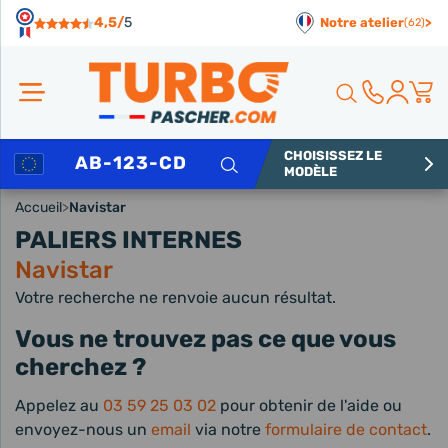
Panneau de gestion des cookies
4,5/
5
Notre atelier
>
(62)
CHOISISSEZ LE
Rechercher
MODÈLE
Accueil
>
Navistar
PALIERS INTERNES
Navistar
Votre recherche ne renvoie aucun résultat.
Vous ne trouvez pas ce que vous
cherchez ?
Appelez au
03 59 25 03 02
pour obtenir de l'aide ou
envoyez-nous un
email
via notre
formulaire de contact
.