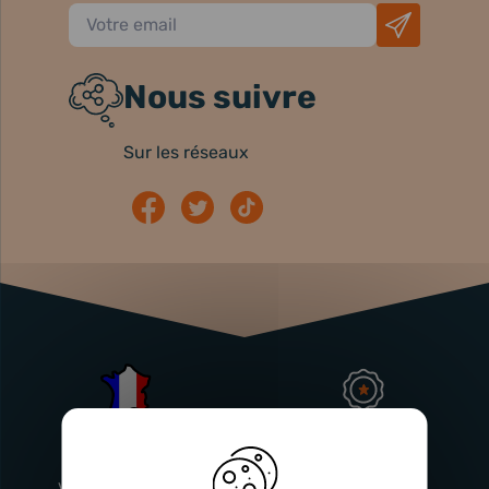
Nous suivre
Sur les réseaux
Atelier
Garantie
Français
Injecteurs
2 ans
Vitry-En-Artois (62)