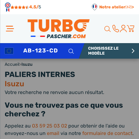
Panneau de gestion des cookies
4,5/
5
Notre atelier
>
(62)
CHOISISSEZ LE
Rechercher
MODÈLE
Accueil
>
Isuzu
PALIERS INTERNES
Isuzu
Votre recherche ne renvoie aucun résultat.
Vous ne trouvez pas ce que vous
cherchez ?
Appelez au
03 59 25 03 02
pour obtenir de l'aide ou
envoyez-nous un
email
via notre
formulaire de contact
.