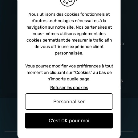
Turbos
5 ans
Nous utilisons des cookies fonctionnels et
d’autres technologies nécessaires à la
navigation sur notre site. Nos partenaires et
Livraison
Service client
nous-mêmes utilisons également des
rapide
professionnel
cookies permettant de mesurer le trafic afin
Sous 24h à 48h
De 8h à 17h Non-stop
de vous offrir une expérience client
personnalisée.
Vous pourrez modifier vos préférences à tout
moment en cliquant sur “Cookies” au bas de
Satisfait
Paiement en
n'importe quelle page.
remboursé
fois
x3
x4
x10
Sous 14 jours
Sécurisé, sans frais
Refuser les cookies
Personnaliser
C'est OK pour moi