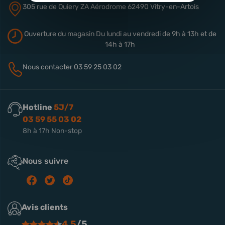
305 rue de Quiery
ZA Aérodrome
62490 Vitry-en-Artois
Ouverture du magasin
Du lundi au vendredi de 9h à 13h
et de
14h à 17h
Nous contacter
03 59 25 03 02
Hotline
5J/7
03 59 55 03 02
8h à 17h Non-stop
Nous suivre
Avis clients
4.5
/5