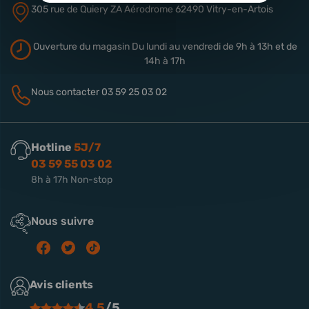
305 rue de Quiery
ZA Aérodrome
62490 Vitry-en-Artois
Ouverture du magasin
Du lundi au vendredi de 9h à 13h
et de
14h à 17h
Nous contacter
03 59 25 03 02
Hotline
5J/7
03 59 55 03 02
8h à 17h Non-stop
Nous suivre
Avis clients
4.5
/5