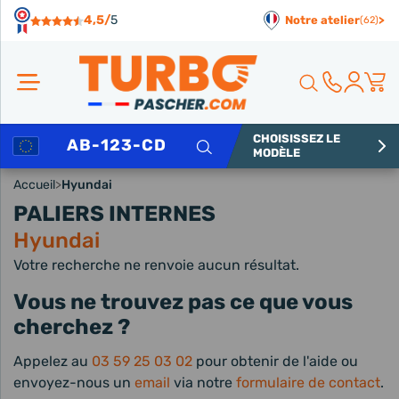
Panneau de gestion des cookies
4,5/
5
Notre atelier
>
(62)
CHOISISSEZ LE
Rechercher
MODÈLE
Accueil
>
Hyundai
PALIERS INTERNES
Hyundai
Votre recherche ne renvoie aucun résultat.
Vous ne trouvez pas ce que vous
cherchez ?
Appelez au
03 59 25 03 02
pour obtenir de l'aide ou
envoyez-nous un
email
via notre
formulaire de contact
.