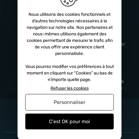
Turbos
5 ans
Nous utilisons des cookies fonctionnels et
d’autres technologies nécessaires à la
navigation sur notre site. Nos partenaires et
Livraison
Service client
nous-mêmes utilisons également des
rapide
professionnel
cookies permettant de mesurer le trafic afin
Sous 24h à 48h
De 8h à 17h Non-stop
de vous offrir une expérience client
personnalisée.
Vous pourrez modifier vos préférences à tout
moment en cliquant sur “Cookies” au bas de
Satisfait
Paiement en
n'importe quelle page.
remboursé
fois
x3
x4
x10
Sous 14 jours
Sécurisé, sans frais
Refuser les cookies
Personnaliser
C'est OK pour moi