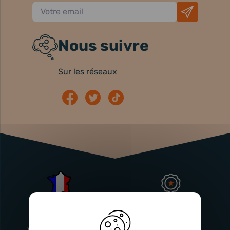
Nous suivre
Sur les réseaux
Atelier
Garantie
Français
Injecteurs
2 ans
Vitry-En-Artois (62)