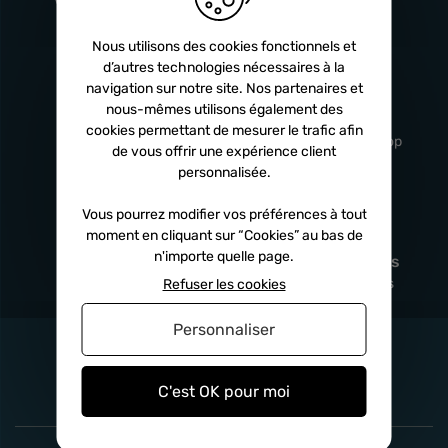
Turbos
5 ans
Nous utilisons des cookies fonctionnels et
d’autres technologies nécessaires à la
navigation sur notre site. Nos partenaires et
Livraison
Service client
nous-mêmes utilisons également des
rapide
professionnel
cookies permettant de mesurer le trafic afin
Sous 24h à 48h
De 8h à 17h Non-stop
de vous offrir une expérience client
personnalisée.
Vous pourrez modifier vos préférences à tout
moment en cliquant sur “Cookies” au bas de
Satisfait
Paiement en
n'importe quelle page.
remboursé
fois
x3
x4
x10
Sous 14 jours
Sécurisé, sans frais
Refuser les cookies
Personnaliser
C'est OK pour moi