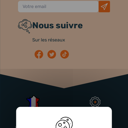
Nous suivre
Sur les réseaux
Atelier
Garantie
Français
Injecteurs
2 ans
Vitry-En-Artois (62)