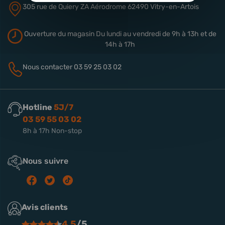
305 rue de Quiery
ZA Aérodrome
62490 Vitry-en-Artois
Ouverture du magasin
Du lundi au vendredi de 9h à 13h
et de
14h à 17h
Nous contacter
03 59 25 03 02
Hotline
5J/7
03 59 55 03 02
8h à 17h Non-stop
Nous suivre
Avis clients
4.5
/5