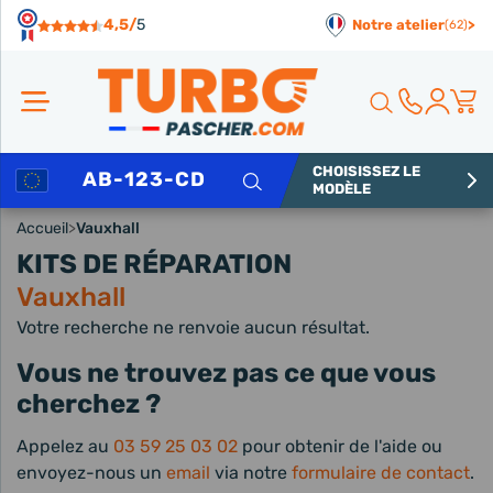
Panneau de gestion des cookies
4,5/
5
Notre atelier
>
(62)
CHOISISSEZ LE
Rechercher
MODÈLE
Accueil
>
Vauxhall
KITS DE RÉPARATION
Vauxhall
Votre recherche ne renvoie aucun résultat.
Vous ne trouvez pas ce que vous
cherchez ?
Appelez au
03 59 25 03 02
pour obtenir de l'aide ou
envoyez-nous un
email
via notre
formulaire de contact
.