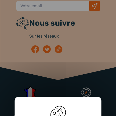
Nous suivre
Sur les réseaux
Atelier
Garantie
Français
Injecteurs
2 ans
Vitry-En-Artois (62)