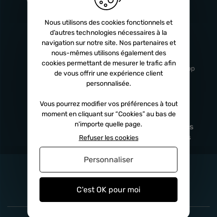
Turbos
5 ans
Nous utilisons des cookies fonctionnels et
d’autres technologies nécessaires à la
navigation sur notre site. Nos partenaires et
Livraison
Service client
nous-mêmes utilisons également des
rapide
professionnel
cookies permettant de mesurer le trafic afin
Sous 24h à 48h
De 8h à 17h Non-stop
de vous offrir une expérience client
personnalisée.
Vous pourrez modifier vos préférences à tout
moment en cliquant sur “Cookies” au bas de
Satisfait
Paiement en
n'importe quelle page.
remboursé
fois
x3
x4
x10
Sous 14 jours
Sécurisé, sans frais
Refuser les cookies
Personnaliser
C'est OK pour moi