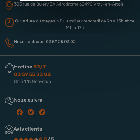
305 rue de Quiery
ZA Aérodrome
62490 Vitry-en-Artois
Ouverture du magasin
Du lundi au vendredi de 9h à 13h
et de
14h à 17h
Nous contacter
03 59 25 03 02
Hotline
5J/7
03 59 55 03 02
8h à 17h Non-stop
Nous suivre
Avis clients
4.5
/5