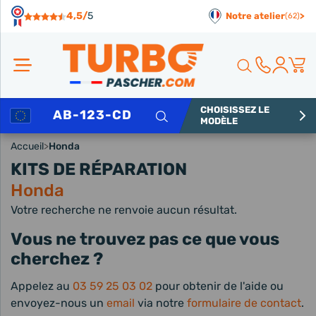
Panneau de gestion des cookies
4,5/
5
Notre atelier
>
(62)
CHOISISSEZ LE
Rechercher
MODÈLE
Accueil
>
Honda
KITS DE RÉPARATION
Honda
Votre recherche ne renvoie aucun résultat.
Vous ne trouvez pas ce que vous
cherchez ?
Appelez au
03 59 25 03 02
pour obtenir de l'aide ou
envoyez-nous un
email
via notre
formulaire de contact
.