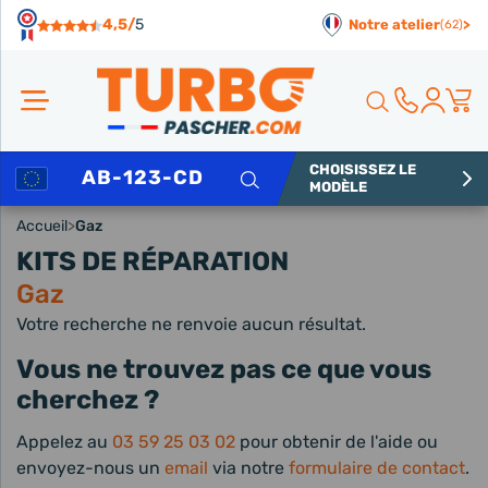
Panneau de gestion des cookies
4,5/
5
Notre atelier
>
(62)
CHOISISSEZ LE
Rechercher
MODÈLE
Accueil
>
Gaz
KITS DE RÉPARATION
Gaz
Votre recherche ne renvoie aucun résultat.
Vous ne trouvez pas ce que vous
cherchez ?
Appelez au
03 59 25 03 02
pour obtenir de l'aide ou
envoyez-nous un
email
via notre
formulaire de contact
.