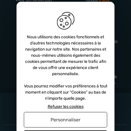
Turbos
5 ans
Livraison
Service client
rapide
professionnel
Nous utilisons des cookies fonctionnels et
Sous 24h à 48h
De 8h à 17h Non-stop
d’autres technologies nécessaires à la
navigation sur notre site. Nos partenaires et
nous-mêmes utilisons également des
cookies permettant de mesurer le trafic afin
de vous offrir une expérience client
Satisfait
Paiement en
personnalisée.
remboursé
fois
x3
x4
x10
Sous 14 jours
Sécurisé, sans frais
Vous pourrez modifier vos préférences à tout
moment en cliquant sur “Cookies” au bas de
n'importe quelle page.
Refuser les cookies
Personnaliser