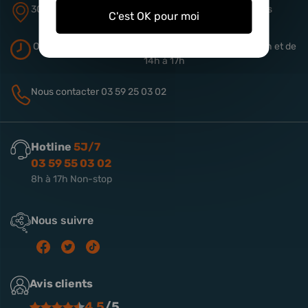
305 rue de Quiery
ZA Aérodrome
62490 Vitry-en-Artois
C'est OK pour moi
Ouverture du magasin
Du lundi au vendredi de 9h à 13h
et de
14h à 17h
Nous contacter
03 59 25 03 02
Hotline
5J/7
03 59 55 03 02
8h à 17h Non-stop
Nous suivre
Avis clients
4.5
/5