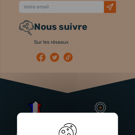
Nous suivre
Sur les réseaux
Atelier
Garantie
Français
Injecteurs
2 ans
Vitry-En-Artois (62)