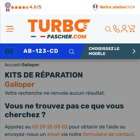
Panneau de gestion des cookies
4,5/
5
Notre atelier
>
(62)
CHOISISSEZ LE
Rechercher
MODÈLE
Accueil
>
Galloper
KITS DE RÉPARATION
Galloper
Votre recherche ne renvoie aucun résultat.
Vous ne trouvez pas ce que vous
cherchez ?
Appelez au
03 59 25 03 02
pour obtenir de l'aide ou
envoyez-nous un
email
via notre
formulaire de contact
.