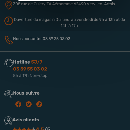
305 rue de Quiery
ZA Aérodrome
62490 Vitry-en-Artois
Ouverture du magasin
Du lundi au vendredi de 9h à 13h
et de
14h à 17h
Nous contacter
03 59 25 03 02
Hotline
5J/7
03 59 55 03 02
8h à 17h Non-stop
Nous suivre
Avis clients
4.5
/5