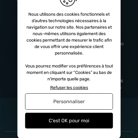
Turbos
5 ans
Nous utilisons des cookies fonctionnels et
d’autres technologies nécessaires à la
navigation sur notre site. Nos partenaires et
Livraison
Service client
nous-mêmes utilisons également des
rapide
professionnel
cookies permettant de mesurer le trafic afin
Sous 24h à 48h
De 8h à 17h Non-stop
de vous offrir une expérience client
personnalisée.
Vous pourrez modifier vos préférences à tout
moment en cliquant sur “Cookies” au bas de
Satisfait
Paiement en
n'importe quelle page.
remboursé
fois
x3
x4
x10
Sous 14 jours
Sécurisé, sans frais
Refuser les cookies
Personnaliser
C'est OK pour moi