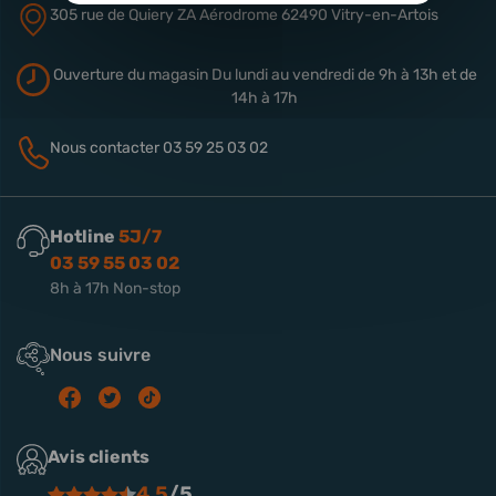
305 rue de Quiery
ZA Aérodrome
62490 Vitry-en-Artois
Ouverture du magasin
Du lundi au vendredi de 9h à 13h
et de
14h à 17h
Nous contacter
03 59 25 03 02
Hotline
5J/7
03 59 55 03 02
8h à 17h Non-stop
Nous suivre
Avis clients
4.5
/5