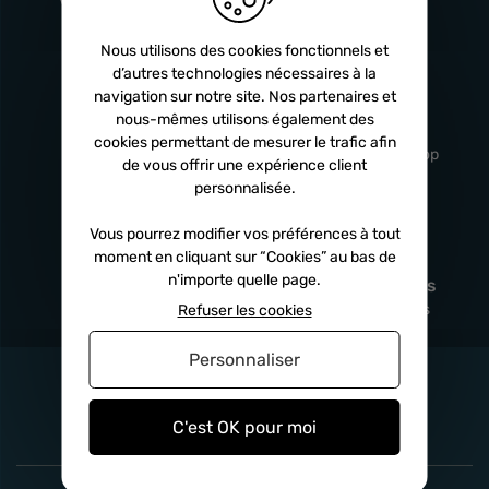
Turbos
5 ans
Nous utilisons des cookies fonctionnels et
d’autres technologies nécessaires à la
navigation sur notre site. Nos partenaires et
Livraison
Service client
nous-mêmes utilisons également des
rapide
professionnel
cookies permettant de mesurer le trafic afin
Sous 24h à 48h
De 8h à 17h Non-stop
de vous offrir une expérience client
personnalisée.
Vous pourrez modifier vos préférences à tout
moment en cliquant sur “Cookies” au bas de
Satisfait
Paiement en
n'importe quelle page.
remboursé
fois
x3
x4
x10
Sous 14 jours
Sécurisé, sans frais
Refuser les cookies
Personnaliser
C'est OK pour moi