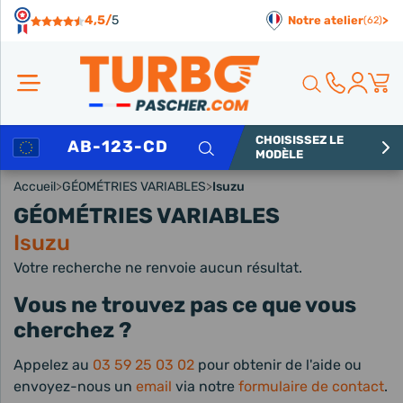
Panneau de gestion des cookies
4,5/
5
Notre atelier
>
(62)
CHOISISSEZ LE
Rechercher
MODÈLE
Accueil
>
GÉOMÉTRIES VARIABLES
>
Isuzu
GÉOMÉTRIES VARIABLES
Isuzu
Votre recherche ne renvoie aucun résultat.
Vous ne trouvez pas ce que vous
cherchez ?
Appelez au
03 59 25 03 02
pour obtenir de l'aide ou
envoyez-nous un
email
via notre
formulaire de contact
.