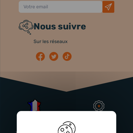
Nous suivre
Sur les réseaux
Atelier
Garantie
Français
Injecteurs
2 ans
Vitry-En-Artois (62)