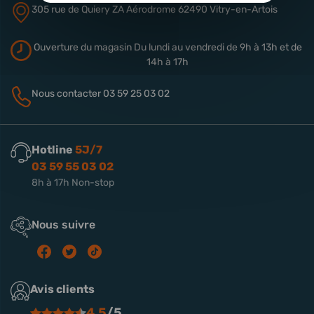
305 rue de Quiery
ZA Aérodrome
62490 Vitry-en-Artois
Ouverture du magasin
Du lundi au vendredi de 9h à 13h
et de
14h à 17h
Nous contacter
03 59 25 03 02
Hotline
5J/7
03 59 55 03 02
8h à 17h Non-stop
Nous suivre
Avis clients
4.5
/5