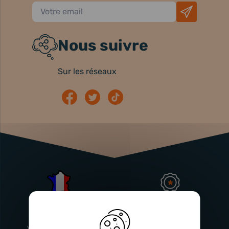
Nous suivre
Sur les réseaux
Atelier
Garantie
Français
Injecteurs
2 ans
Vitry-En-Artois (62)