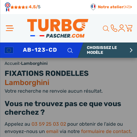
Panneau de gestion des cookies
4,5/
5
Notre atelier
>
(62)
CHOISISSEZ LE
Rechercher
MODÈLE
Accueil
>
Lamborghini
FIXATIONS RONDELLES
Lamborghini
Votre recherche ne renvoie aucun résultat.
Vous ne trouvez pas ce que vous
cherchez ?
Appelez au
03 59 25 03 02
pour obtenir de l'aide ou
envoyez-nous un
email
via notre
formulaire de contact
.