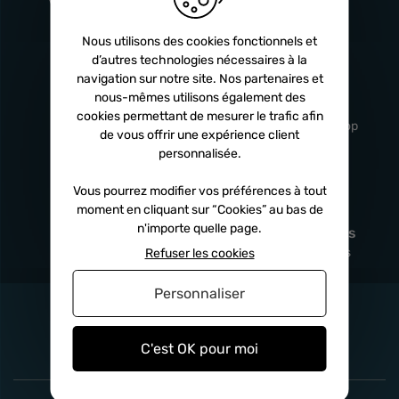
Turbos
5 ans
Nous utilisons des cookies fonctionnels et
d’autres technologies nécessaires à la
navigation sur notre site. Nos partenaires et
Livraison
Service client
nous-mêmes utilisons également des
rapide
professionnel
cookies permettant de mesurer le trafic afin
Sous 24h à 48h
De 8h à 17h Non-stop
de vous offrir une expérience client
personnalisée.
Vous pourrez modifier vos préférences à tout
moment en cliquant sur “Cookies” au bas de
Satisfait
Paiement en
n'importe quelle page.
remboursé
fois
x3
x4
x10
Sous 14 jours
Sécurisé, sans frais
Refuser les cookies
Personnaliser
C'est OK pour moi