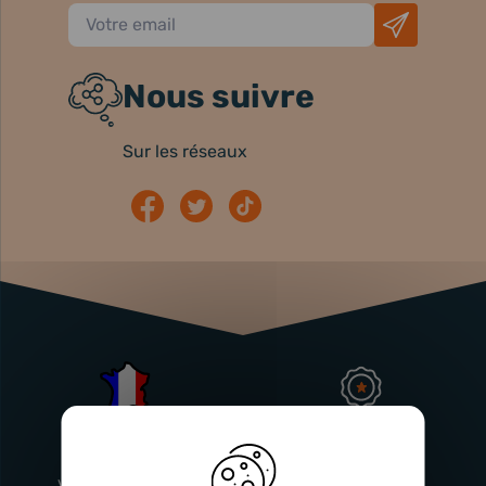
Nous suivre
Sur les réseaux
Atelier
Garantie
Français
Injecteurs
2 ans
Vitry-En-Artois (62)