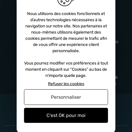
Turbos
5 ans
Nous utilisons des cookies fonctionnels et
d’autres technologies nécessaires à la
navigation sur notre site. Nos partenaires et
Livraison
Service client
nous-mêmes utilisons également des
rapide
professionnel
cookies permettant de mesurer le trafic afin
Sous 24h à 48h
De 8h à 17h Non-stop
de vous offrir une expérience client
personnalisée.
Vous pourrez modifier vos préférences à tout
moment en cliquant sur “Cookies” au bas de
Satisfait
Paiement en
n'importe quelle page.
remboursé
fois
x3
x4
x10
Sous 14 jours
Sécurisé, sans frais
Refuser les cookies
Personnaliser
C'est OK pour moi