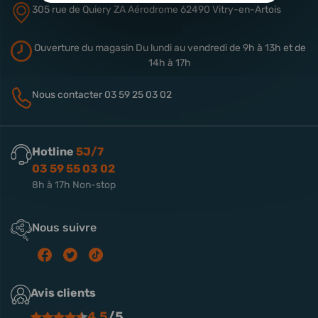
305 rue de Quiery
ZA Aérodrome
62490 Vitry-en-Artois
Ouverture du magasin
Du lundi au vendredi de 9h à 13h
et de
14h à 17h
Nous contacter
03 59 25 03 02
Hotline
5J/7
03 59 55 03 02
8h à 17h Non-stop
Nous suivre
Avis clients
4.5
/5