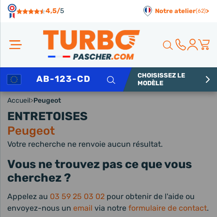
Panneau de gestion des cookies
4,5/
5
Notre atelier
>
(62)
CHOISISSEZ LE
Rechercher
MODÈLE
Accueil
>
Peugeot
ENTRETOISES
Peugeot
Votre recherche ne renvoie aucun résultat.
Vous ne trouvez pas ce que vous
cherchez ?
Appelez au
03 59 25 03 02
pour obtenir de l'aide ou
envoyez-nous un
email
via notre
formulaire de contact
.