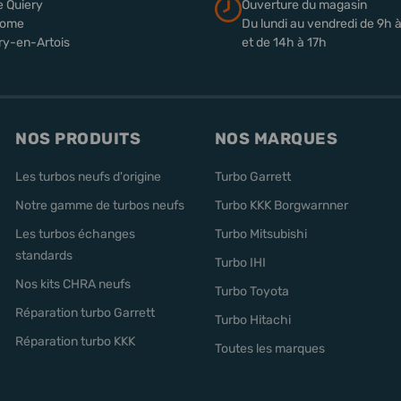
e Quiery
Ouverture du magasin
rome
Du lundi au vendredi de 9h 
ry-en-Artois
et de 14h à 17h
NOS PRODUITS
NOS MARQUES
Les turbos neufs d'origine
Turbo Garrett
Notre gamme de turbos neufs
Turbo KKK Borgwarnner
Les turbos échanges
Turbo Mitsubishi
standards
Turbo IHI
Nos kits CHRA neufs
Turbo Toyota
Réparation turbo Garrett
Turbo Hitachi
Réparation turbo KKK
Toutes les marques