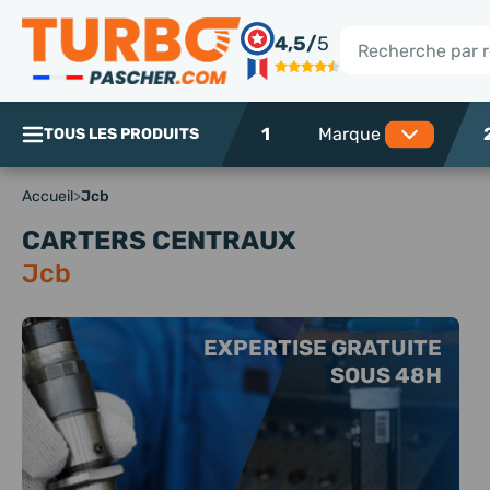
Panneau de gestion des cookies
4,5/
5
Rechercher
1
TOUS LES PRODUITS
Accueil
>
Jcb
CARTERS CENTRAUX
Jcb
EXPERTISE GRATUITE
SOUS 48H