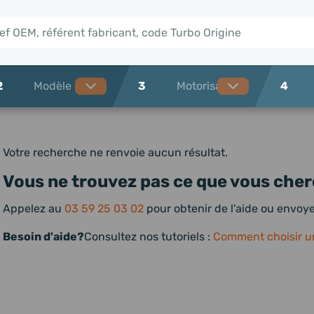
2
3
4
Votre recherche ne renvoie aucun résultat.
Vous ne trouvez pas ce que vous cher
Appelez au
03 59 25 03 02
pour obtenir de l'aide ou envo
Besoin d'aide?
Consultez nos tutoriels :
Comment choisir u