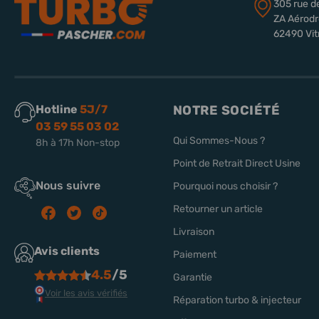
305 rue d
ZA Aérod
62490 Vit
Hotline
5J/7
NOTRE SOCIÉTÉ
03 59 55 03 02
Qui Sommes-Nous ?
8h à 17h Non-stop
Point de Retrait Direct Usine
Nous suivre
Pourquoi nous choisir ?
Retourner un article
Livraison
Avis clients
Paiement
4.5
/5
Garantie
Voir les avis vérifiés
Réparation turbo & injecteur