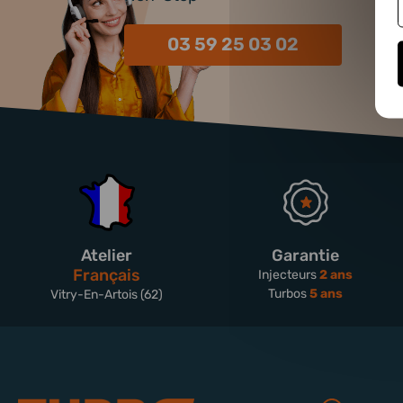
03 59 25 03 02
Atelier
Garantie
Français
Injecteurs
2 ans
Turbos
5 ans
Vitry-En-Artois (62)