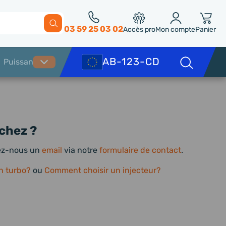
03 59 25 03 02
Accès pro
Mon compte
Panier
chez ?
yez-nous un
email
via notre
formulaire de contact
.
n turbo?
ou
Comment choisir un injecteur?