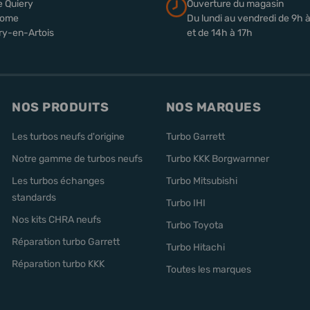
e Quiery
Ouverture du magasin
rome
Du lundi au vendredi de 9h 
ry-en-Artois
et de 14h à 17h
NOS PRODUITS
NOS MARQUES
Les turbos neufs d'origine
Turbo Garrett
Notre gamme de turbos neufs
Turbo KKK Borgwarnner
Les turbos échanges
Turbo Mitsubishi
standards
Turbo IHI
Nos kits CHRA neufs
Turbo Toyota
Réparation turbo Garrett
Turbo Hitachi
Réparation turbo KKK
Toutes les marques