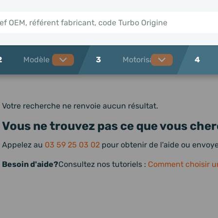
2
3
4
Votre recherche ne renvoie aucun résultat.
Vous ne trouvez pas ce que vous cher
Appelez au
03 59 25 03 02
pour obtenir de l'aide ou envo
Besoin d'aide?
Consultez nos tutoriels :
Comment choisir u