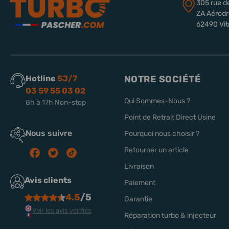
305 rue d
ZA Aérod
62490 Vit
Hotline
5J/7
NOTRE SOCIÉTÉ
03 59 55 03 02
Qui Sommes-Nous ?
8h à 17h Non-stop
Point de Retrait Direct Usine
Nous suivre
Pourquoi nous choisir ?
Retourner un article
Livraison
Avis clients
Paiement
4.5
/5
Garantie
Voir les avis vérifiés
Réparation turbo & injecteur