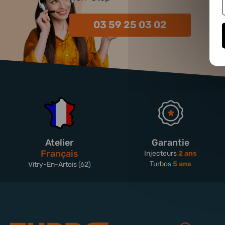
03 59 25 03 02
Atelier
Garantie
Français
Injecteurs
2 ans
Turbos
5 ans
Vitry-En-Artois (62)