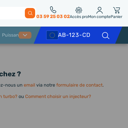
03 59 25 03 02
Accès pro
Mon compte
Panier
chez ?
yez-nous un
email
via notre
formulaire de contact
.
n turbo?
ou
Comment choisir un injecteur?