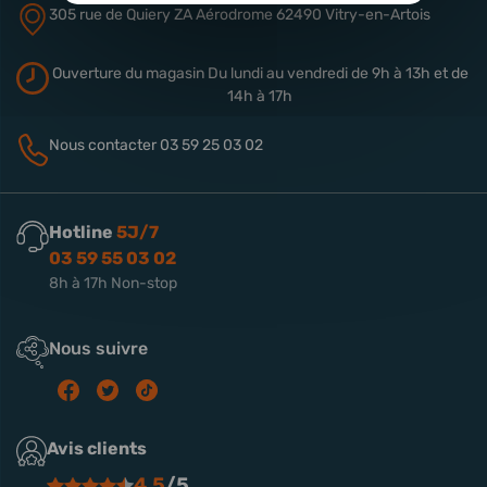
305 rue de Quiery
ZA Aérodrome
62490 Vitry-en-Artois
Ouverture du magasin
Du lundi au vendredi de 9h à 13h
et de
14h à 17h
Nous contacter
03 59 25 03 02
Hotline
5J/7
03 59 55 03 02
8h à 17h Non-stop
Nous suivre
Avis clients
4.5
/5