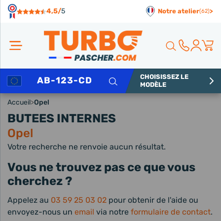
Panneau de gestion des cookies
4,5/
5
Notre atelier
>
(62)
CHOISISSEZ LE
Rechercher
MODÈLE
Accueil
>
Opel
BUTEES INTERNES
Opel
Votre recherche ne renvoie aucun résultat.
Vous ne trouvez pas ce que vous
cherchez ?
Appelez au
03 59 25 03 02
pour obtenir de l'aide ou
envoyez-nous un
email
via notre
formulaire de contact
.