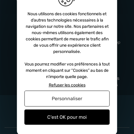
Turbos
5 ans
Nous utilisons des cookies fonctionnels et
d’autres technologies nécessaires à la
navigation sur notre site. Nos partenaires et
Livraison
Service client
nous-mêmes utilisons également des
rapide
professionnel
cookies permettant de mesurer le trafic afin
Sous 24h à 48h
De 8h à 17h Non-stop
de vous offrir une expérience client
personnalisée.
Vous pourrez modifier vos préférences à tout
moment en cliquant sur “Cookies” au bas de
Satisfait
Paiement en
n'importe quelle page.
remboursé
fois
x3
x4
x10
Sous 14 jours
Sécurisé, sans frais
Refuser les cookies
Personnaliser
C'est OK pour moi