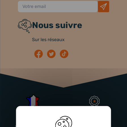
Nous suivre
Sur les réseaux
Atelier
Garantie
Français
Injecteurs
2 ans
Vitry-En-Artois (62)