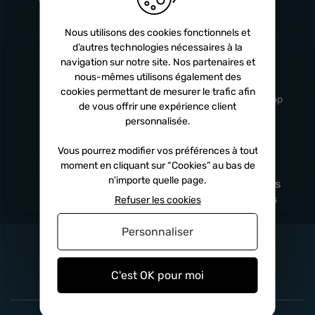
Turbos
5 ans
Nous utilisons des cookies fonctionnels et
d’autres technologies nécessaires à la
navigation sur notre site. Nos partenaires et
Livraison
Service client
nous-mêmes utilisons également des
rapide
professionnel
cookies permettant de mesurer le trafic afin
Sous 24h à 48h
De 8h à 17h Non-stop
de vous offrir une expérience client
personnalisée.
Vous pourrez modifier vos préférences à tout
moment en cliquant sur “Cookies” au bas de
Satisfait
Paiement en
n'importe quelle page.
remboursé
fois
x3
x4
x10
Sous 14 jours
Sécurisé, sans frais
Refuser les cookies
Personnaliser
C'est OK pour moi