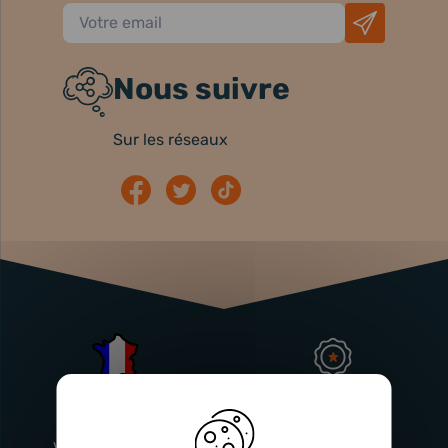
Nous suivre
Sur les réseaux
Atelier
Garantie
Français
Injecteurs
2 ans
Vitry-En-Artois (62)