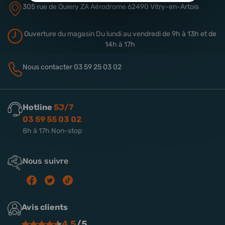
305 rue de Quiery
ZA Aérodrome
62490 Vitry-en-Artois
Ouverture du magasin
Du lundi au vendredi de 9h à 13h
et de
14h à 17h
Nous contacter
03 59 25 03 02
Hotline
5J/7
03 59 55 03 02
8h à 17h Non-stop
Nous suivre
Avis clients
4.5
/5