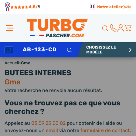
Panneau de gestion des cookies
4,5/
5
Notre atelier
>
(62)
CHOISISSEZ LE
Rechercher
MODÈLE
Accueil
>
Gme
BUTEES INTERNES
Gme
Votre recherche ne renvoie aucun résultat.
Vous ne trouvez pas ce que vous
cherchez ?
Appelez au
03 59 25 03 02
pour obtenir de l'aide ou
envoyez-nous un
email
via notre
formulaire de contact
.