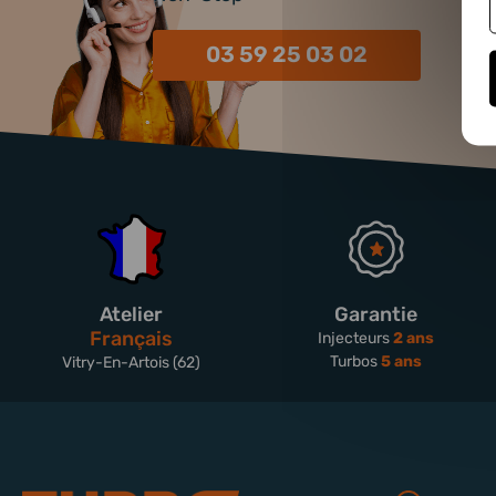
03 59 25 03 02
Atelier
Garantie
Français
Injecteurs
2 ans
Turbos
5 ans
Vitry-En-Artois (62)