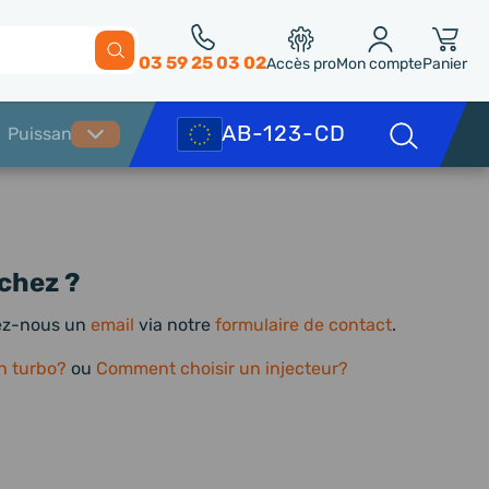
03 59 25 03 02
Accès pro
Mon compte
Panier
chez ?
yez-nous un
email
via notre
formulaire de contact
.
n turbo?
ou
Comment choisir un injecteur?