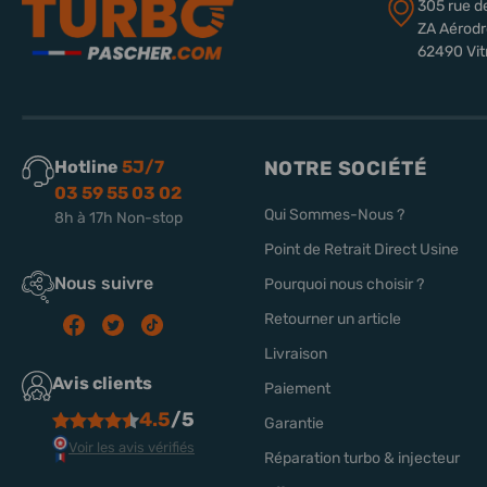
305 rue d
ZA Aérod
62490 Vit
Hotline
5J/7
NOTRE SOCIÉTÉ
03 59 55 03 02
Qui Sommes-Nous ?
8h à 17h Non-stop
Point de Retrait Direct Usine
Nous suivre
Pourquoi nous choisir ?
Retourner un article
Livraison
Avis clients
Paiement
4.5
/5
Garantie
Voir les avis vérifiés
Réparation turbo & injecteur