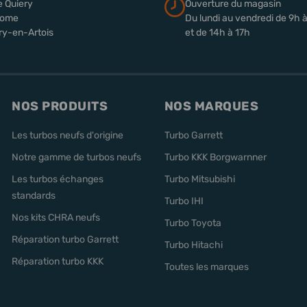
e Quiery
Ouverture du magasin
rome
Du lundi au vendredi de 9h 
ry-en-Artois
et de 14h à 17h
NOS PRODUITS
NOS MARQUES
Les turbos neufs d'origine
Turbo Garrett
Notre gamme de turbos neufs
Turbo KKK Borgwarnner
Les turbos échanges
Turbo Mitsubishi
standards
Turbo IHI
Nos kits CHRA neufs
Turbo Toyota
Réparation turbo Garrett
Turbo Hitachi
Réparation turbo KKK
Toutes les marques