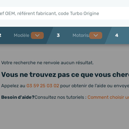
2
3
4
Votre recherche ne renvoie aucun résultat.
Vous ne trouvez pas ce que vous cher
Appelez au
03 59 25 03 02
pour obtenir de l'aide ou envo
Besoin d'aide?
Consultez nos tutoriels :
Comment choisir u