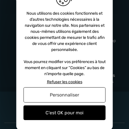
Turbos
5 ans
Nous utilisons des cookies fonctionnels et
d’autres technologies nécessaires à la
navigation sur notre site. Nos partenaires et
Livraison
Service client
nous-mêmes utilisons également des
rapide
professionnel
cookies permettant de mesurer le trafic afin
Sous 24h à 48h
De 8h à 17h Non-stop
de vous offrir une expérience client
personnalisée.
Vous pourrez modifier vos préférences à tout
moment en cliquant sur “Cookies” au bas de
Satisfait
Paiement en
n'importe quelle page.
remboursé
fois
x3
x4
x10
Sous 14 jours
Sécurisé, sans frais
Refuser les cookies
Personnaliser
C'est OK pour moi