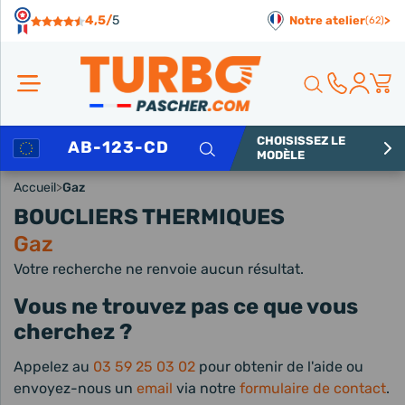
Panneau de gestion des cookies
4,5/
5
Notre atelier
>
(62)
CHOISISSEZ LE
Rechercher
MODÈLE
Accueil
>
Gaz
BOUCLIERS THERMIQUES
Gaz
Votre recherche ne renvoie aucun résultat.
Vous ne trouvez pas ce que vous
cherchez ?
Appelez au
03 59 25 03 02
pour obtenir de l'aide ou
envoyez-nous un
email
via notre
formulaire de contact
.