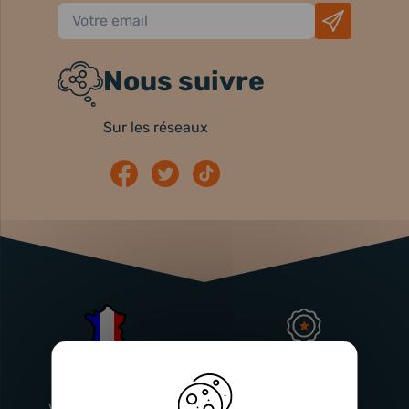
Nous suivre
Sur les réseaux
Atelier
Garantie
Français
Injecteurs
2 ans
Vitry-En-Artois (62)