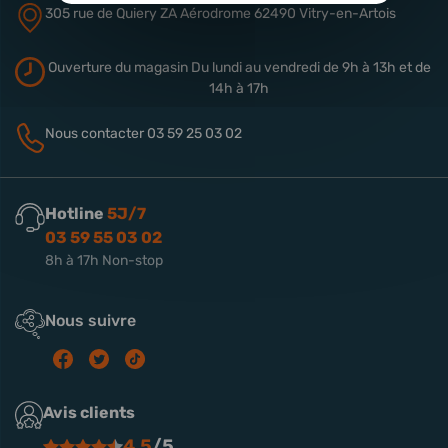
305 rue de Quiery
ZA Aérodrome
62490 Vitry-en-Artois
Ouverture du magasin
Du lundi au vendredi de 9h à 13h
et de
14h à 17h
Nous contacter
03 59 25 03 02
Hotline
5J/7
03 59 55 03 02
8h à 17h Non-stop
Nous suivre
Avis clients
4.5
/5