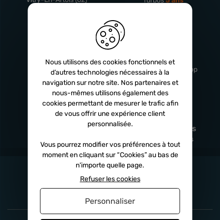
Turbos
5 ans
Livraison
Service client
rapide
professionnel
Nous utilisons des cookies fonctionnels et
Sous 24h à 48h
De 8h à 17h Non-stop
d’autres technologies nécessaires à la
navigation sur notre site. Nos partenaires et
nous-mêmes utilisons également des
cookies permettant de mesurer le trafic afin
de vous offrir une expérience client
Satisfait
Paiement en
personnalisée.
remboursé
fois
x3
x4
x10
Sous 14 jours
Sécurisé, sans frais
Vous pourrez modifier vos préférences à tout
moment en cliquant sur “Cookies” au bas de
n'importe quelle page.
Refuser les cookies
Personnaliser