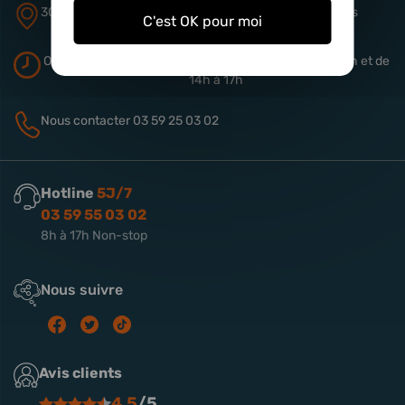
305 rue de Quiery
ZA Aérodrome
62490 Vitry-en-Artois
C'est OK pour moi
Ouverture du magasin
Du lundi au vendredi de 9h à 13h
et de
14h à 17h
Nous contacter
03 59 25 03 02
Hotline
5J/7
03 59 55 03 02
8h à 17h Non-stop
Nous suivre
Avis clients
4.5
/5