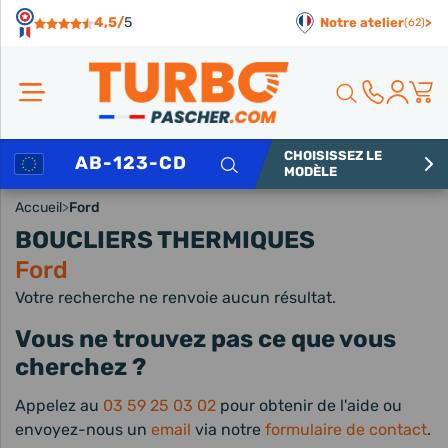
Panneau de gestion des cookies
4,5/
5
Notre atelier
>
(62)
CHOISISSEZ LE
Rechercher
MODÈLE
Accueil
>
Ford
BOUCLIERS THERMIQUES
Ford
Votre recherche ne renvoie aucun résultat.
Vous ne trouvez pas ce que vous
cherchez ?
Appelez au
03 59 25 03 02
pour obtenir de l'aide ou
envoyez-nous un
email
via notre
formulaire de contact
.