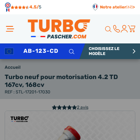
Panneau de gestion des cookies
4,5/
5
Notre atelier
>
(62)
CHOISISSEZ LE
Rechercher
MODÈLE
Accueil
Turbo neuf
pour motorisation 4.2 TD
167cv, 168cv
REF : STL-17201-17030
2 avis