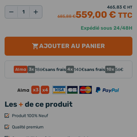
465,83 €
HT
559,00 €
TTC
Qté:
685,88 €
Expédié sous 24/48H
AJOUTER AU PANIER
3x
4x
10x
186
€
sans frais
140
€
sans frais
56
€
Les
+
de ce produit
Produit 100% Neuf
Qualité premium