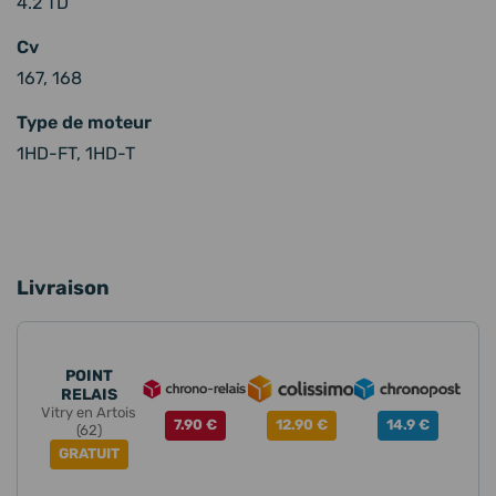
4.2 TD
Cv
167, 168
Type de moteur
1HD-FT, 1HD-T
Livraison
POINT
RELAIS
Vitry en Artois
7.90 €
12.90 €
14.9 €
(62)
GRATUIT