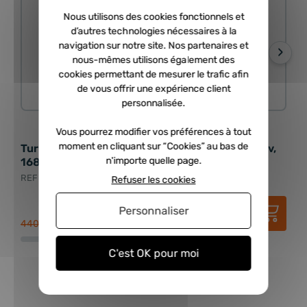
Nous utilisons des cookies fonctionnels et
d’autres technologies nécessaires à la
navigation sur notre site. Nos partenaires et
›
nous-mêmes utilisons également des
cookies permettant de mesurer le trafic afin
de vous offrir une expérience client
ECHANGE STANDARD
personnalisée.
6 avis
Vous pourrez modifier vos préférences à tout
moment en cliquant sur “Cookies” au bas de
Turbo échange standard TOYOTA - 4.2 TD 167cv,
Tur
n'importe quelle page.
168cv
TD 
REF : RCD-17201-17030
REF 
Refuser les cookies
262,50 €
HT
Personnaliser
315,00 €
TTC
440,56 €
422,
C'est OK pour moi