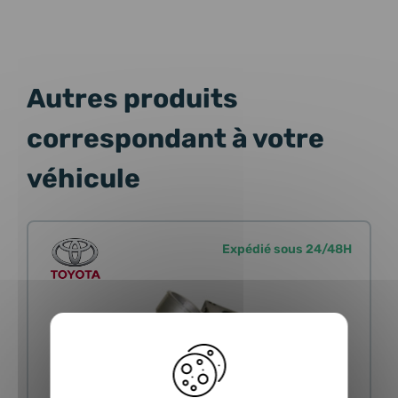
Autres produits
correspondant à votre
véhicule
Expédié sous 24/48H