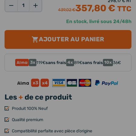
298,17 €
HT
357,80 €
TTC
Qté:
439,02 €
En stock, livré sous 24/48h
AJOUTER AU PANIER
3x
4x
10x
119
€
sans frais
89
€
sans frais
36
€
Les
+
de ce produit
Produit 100% Neuf
Qualité premium
Compatibilité parfaite avec pièce d’origine