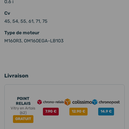
0.6 i
Cv
45, 54, 55, 61, 71, 75
Type de moteur
M160R3, OM160EGA-LB103
Livraison
POINT
RELAIS
Vitry en Artois
7.90 €
12.90 €
14.9 €
(62)
GRATUIT