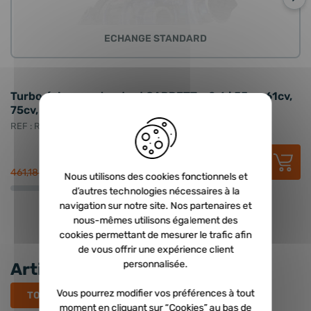
ECHANGE STANDARD
Turbo échange standard GARRETT - 0.6 i 55cv, 61cv,
T
75cv, 71cv, 45cv, 54cv
5
REF : RCD-733717-0001
RE
274,79 €
HT
329,75 €
TTC
461,18 €
44
Nous utilisons des cookies fonctionnels et
d’autres technologies nécessaires à la
navigation sur notre site. Nos partenaires et
nous-mêmes utilisons également des
cookies permettant de mesurer le trafic afin
de vous offrir une expérience client
personnalisée.
Articles récents
Vous pourrez modifier vos préférences à tout
TOUS LES ARTICLES
moment en cliquant sur “Cookies” au bas de