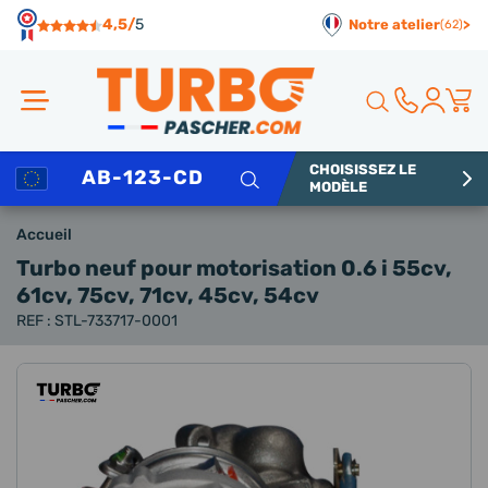
Panneau de gestion des cookies
4,5/
5
Notre atelier
>
(62)
CHOISISSEZ LE
Rechercher
MODÈLE
Accueil
Turbo neuf
pour motorisation 0.6 i 55cv,
61cv, 75cv, 71cv, 45cv, 54cv
REF : STL-733717-0001