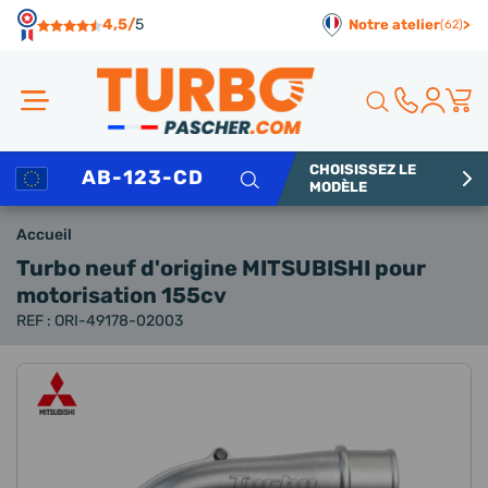
Panneau de gestion des cookies
4,5/
5
Notre atelier
>
(62)
CHOISISSEZ LE
Rechercher
MODÈLE
Accueil
Turbo neuf d'origine MITSUBISHI
pour
motorisation 155cv
REF : ORI-49178-02003