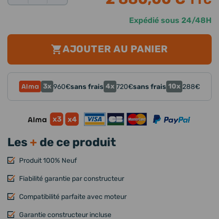
TTC
Expédié sous 24/48H
AJOUTER AU PANIER
3x
4x
10x
960
€
sans frais
720
€
sans frais
288
€
Les
+
de ce produit
Produit 100% Neuf
Fiabilité garantie par constructeur
Compatibilité parfaite avec moteur
Garantie constructeur incluse