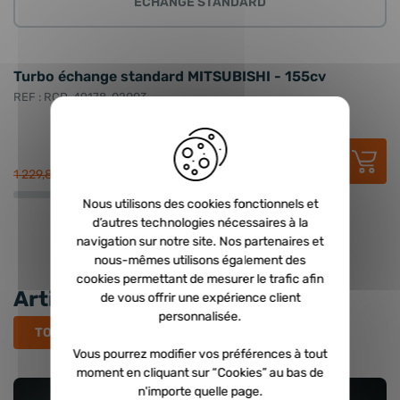
ECHANGE STANDARD
Turbo échange standard MITSUBISHI - 155cv
T
1
REF : RCD-49178-02003
RE
732,77 €
HT
879,32 €
TTC
1 229,82 €
1 
Nous utilisons des cookies fonctionnels et
d’autres technologies nécessaires à la
navigation sur notre site. Nos partenaires et
nous-mêmes utilisons également des
cookies permettant de mesurer le trafic afin
Articles récents
de vous offrir une expérience client
personnalisée.
TOUS LES ARTICLES
Vous pourrez modifier vos préférences à tout
moment en cliquant sur “Cookies” au bas de
n'importe quelle page.