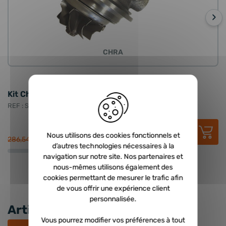
›
CHRA
Kit Chra neuf - 2.2 D 177cv
T
REF : STL-CHRA-040-156
RE
124,17 €
HT
149,00 €
TTC
Nous utilisons des cookies fonctionnels et
286,54 €
47
d’autres technologies nécessaires à la
navigation sur notre site. Nos partenaires et
nous-mêmes utilisons également des
cookies permettant de mesurer le trafic afin
de vous offrir une expérience client
personnalisée.
Articles récents
Vous pourrez modifier vos préférences à tout