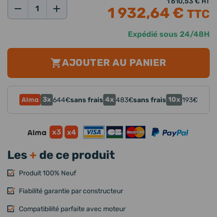
1 610,53 €
HT
1 932,64 €
TTC
Qté:
Expédié sous 24/48H
AJOUTER AU PANIER
3x
4x
10x
644
€
sans frais
483
€
sans frais
193
€
Les
+
de ce produit
Produit 100% Neuf
Fiabilité garantie par constructeur
Compatibilité parfaite avec moteur