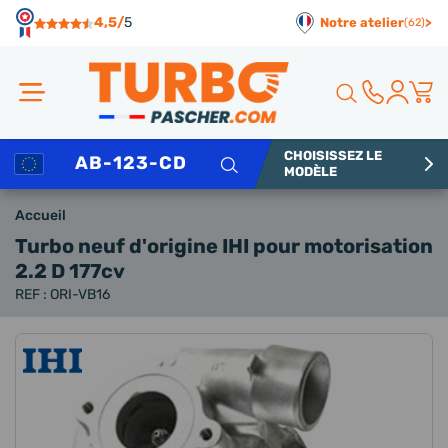
Panneau de gestion des cookies
4,5/
5
Notre atelier
>
(62)
CHOISISSEZ LE
Rechercher
MODÈLE
Accueil
Turbo neuf d'origine IHI
pour motorisation
2.2 D 177cv
REF : ORI-VB16