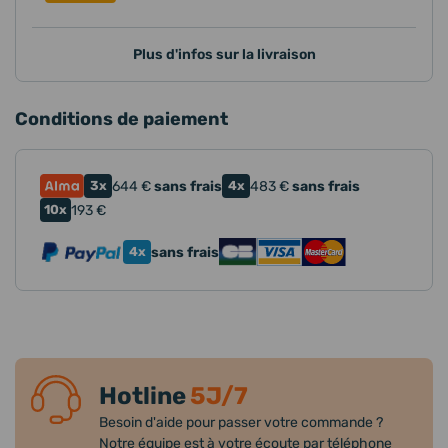
Plus d'infos sur la livraison
Conditions de paiement
3x
644
€
sans frais
4x
483
€
sans frais
10x
193
€
4x
sans frais
Hotline
5J/7
Besoin d'aide pour passer votre commande ?
Notre équipe est à votre écoute par téléphone