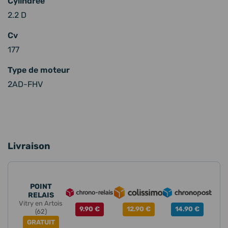
Cylindrée
2.2 D
Cv
177
Type de moteur
2AD-FHV
Livraison
POINT
RELAIS
Vitry en Artois
9.90 €
12.90 €
14.90 €
(62)
GRATUIT