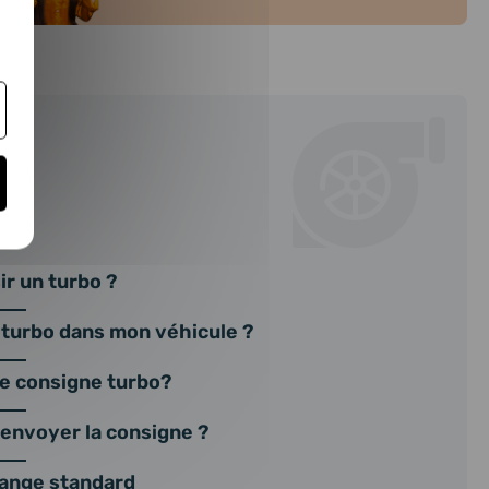
at
r un turbo ?
 turbo dans mon véhicule ?
ne consigne turbo?
nvoyer la consigne ?
ange standard