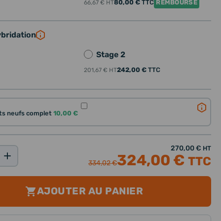
80,00 €
TTC
REMBOURSÉ
66,67 €
HT
ybridation
Stage 2
242,00 €
TTC
201,67 €
HT
nts neufs complet
10,00 €
270,00 €
HT
324,00 €
TTC
334,02 €
AJOUTER AU PANIER