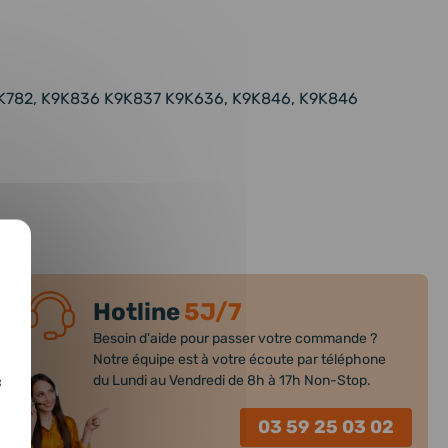
K9K782, K9K836 K9K837 K9K636, K9K846, K9K846
Hotline
5J/7
Besoin d'aide pour passer votre commande ?
Notre équipe est à votre écoute par téléphone
du Lundi au Vendredi de 8h à 17h Non-Stop.
c
03 59 25 03 02