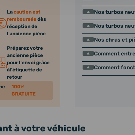
Nos turbos neuf
La
caution est
remboursée
dès
Nos turbos neu
réception de
l'ancienne pièce
Nos chras et p
Préparez votre
Comment entret
ancienne pièce
pour l'envoi grâce
Comment foncti
àl'étiquette de
retour
nne
100%
GRATUITE
nt à votre véhicule