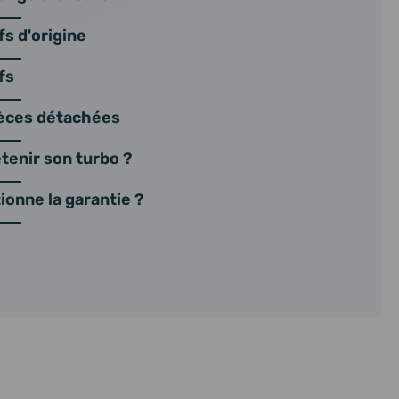
s d'origine
fs
ièces détachées
enir son turbo ?
onne la garantie ?