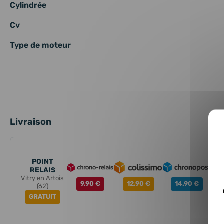
Cylindrée
Cv
Type de moteur
Livraison
POINT
RELAIS
Vitry en Artois
9.90 €
12.90 €
14.90 €
(62)
GRATUIT