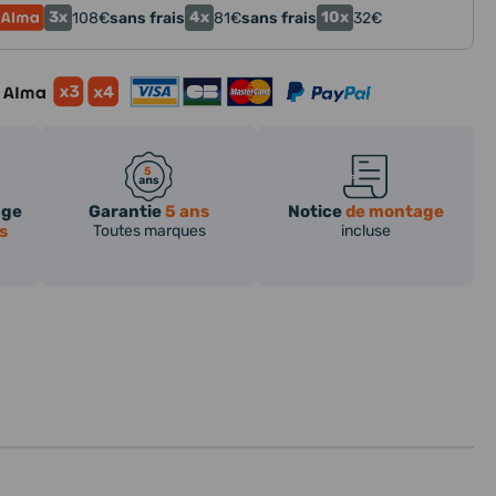
3x
4x
10x
108
€
sans frais
81
€
sans frais
32
€
age
Garantie
5 ans
Notice
de montage
s
Toutes marques
incluse