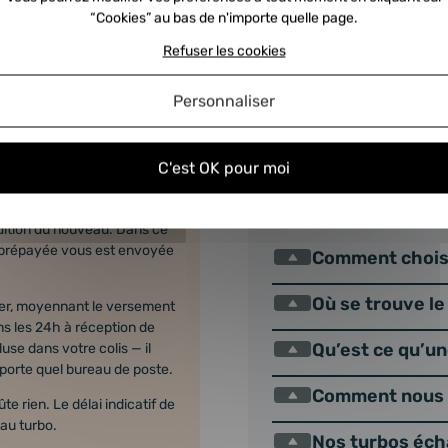
“Cookies” au bas de n'importe quelle page.
Refuser les cookies
Personnaliser
che ?
Guide d'ach
C'est OK pour moi
 devez nous retourner votre
FAQ TURBO
dition du nouveau. Dans ce
 prépayée vous est envoyée
Comment choisi
Où se trouve le
er, moyennant le versement
s les 24h à réception de
Qu’est ce qu’u
use dans votre colis — il
mporte quel bureau de poste.
Comment nous e
e rien. Le délai indicatif de
au turbo.
Nos turbos éch