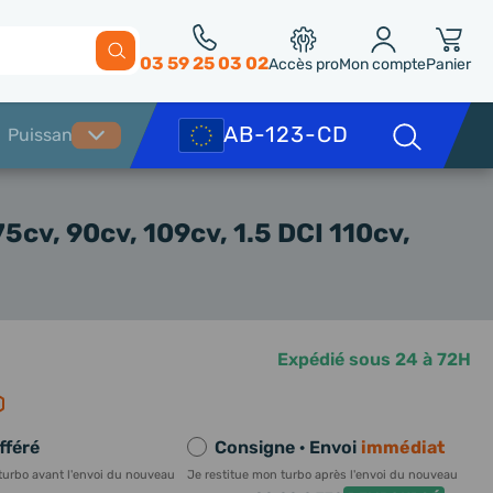
03 59 25 03 02
Accès pro
Mon compte
Panier
5cv, 90cv, 109cv, 1.5 DCI 110cv,
Expédié sous 24 à 72H
fféré
Consigne · Envoi
immédiat
turbo avant l'envoi du nouveau
Je restitue mon turbo après l'envoi du nouveau