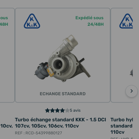
sous
Expédié sous
48H
24/48H
›
ECHANGE STANDARD
5 avis
I
Turbo échange standard KKK - 1.5 DCI
Turbo hybr
110cv,
107cv, 105cv, 106cv, 110cv
standard - 
110cv
REF : RCD-54399880127