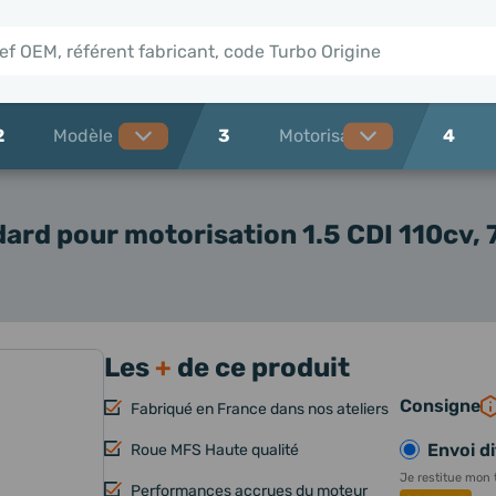
2
3
4
dard
pour motorisation 1.5 CDI 110cv, 7
Les
+
de ce produit
Consigne
Fabriqué en France dans nos ateliers
Envoi di
Roue MFS Haute qualité
Je restitue mon 
Performances accrues du moteur