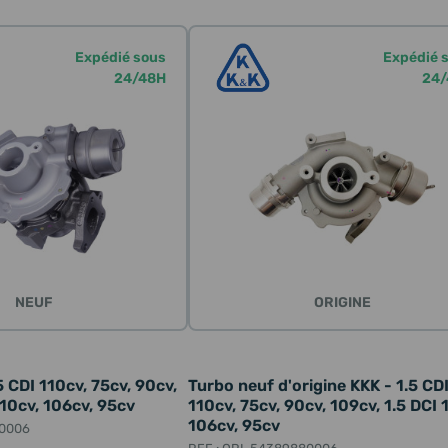
Expédié sous
Expédié 
24/48H
24/
NEUF
ORIGINE
5 CDI 110cv, 75cv, 90cv,
Turbo neuf d'origine KKK - 1.5 CD
110cv, 106cv, 95cv
110cv, 75cv, 90cv, 109cv, 1.5 DCI 
106cv, 95cv
80006