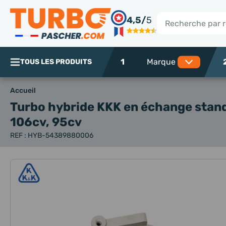
Panneau de gestion des cookies
4,5/
5
Rechercher
1
TOUS LES PRODUITS
Accueil
Turbo hybride KKK en échange stan
106cv, 95cv
REF : HYB-54389880006