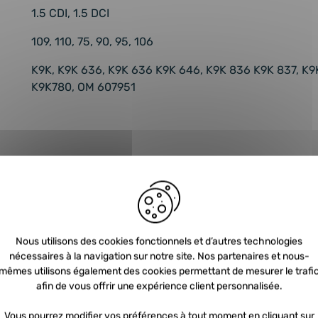
1.5 CDI, 1.5 DCI
109, 110, 75, 90, 95, 106
K9K, K9K 636, K9K 636 K9K 646, K9K 836 K9K 837, 
K9K780, OM 607951
Conditions de paiement
3x
108
€
sans frais
4x
81
€
sans frais
10x
32
€
Nous utilisons des cookies fonctionnels et d’autres technologies
4x
sans frais
nécessaires à la navigation sur notre site. Nos partenaires et nous-
mêmes utilisons également des cookies permettant de mesurer le trafi
afin de vous offrir une expérience client personnalisée.
Vous pourrez modifier vos préférences à tout moment en cliquant sur