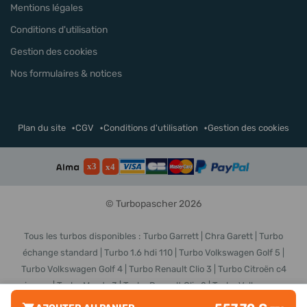
Mentions légales
Conditions d'utilisation
Gestion des cookies
Nos formulaires & notices
Plan du site
CGV
Conditions d'utilisation
Gestion des cookies
© Turbopascher 2026
Tous les turbos disponibles :
Turbo Garrett
Chra Garett
Turbo
échange standard
Turbo 1.6 hdi 110
Turbo Volkswagen Golf 5
Turbo Volkswagen Golf 4
Turbo Renault Clio 3
Turbo Citroën c4
picasso
Turbo Mazda 3
Turbo Renault Clio 2
Turbo Volkswagen
Golf 6
Turbo Nissan Qashqai
Turbo Peugeot 308
Turbo Citroën c3