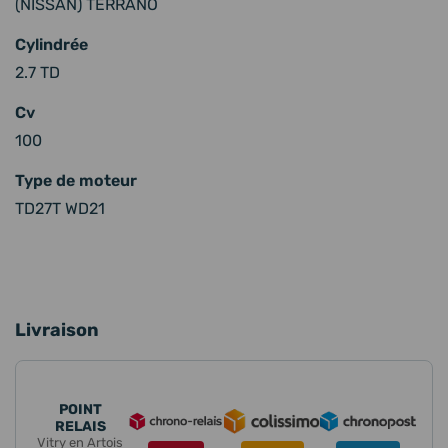
(NISSAN) TERRANO
Cylindrée
2.7 TD
Cv
100
Type de moteur
TD27T WD21
Livraison
POINT
RELAIS
Vitry en Artois