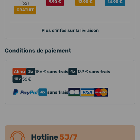
9.90 €
12.90 €
14.90 €
(62)
GRATUIT
Plus d'infos sur la livraison
Conditions de paiement
3x
186
€
sans frais
4x
139
€
sans frais
10x
56
€
4x
sans frais
Hotline
5J/7