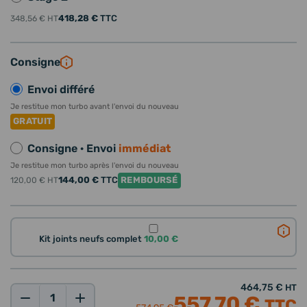
418,28 €
TTC
348,56 €
HT
Consigne
Envoi différé
Je restitue mon turbo avant l'envoi du nouveau
GRATUIT
Consigne · Envoi
immédiat
Je restitue mon turbo après l'envoi du nouveau
144,00 €
TTC
REMBOURSÉ
120,00 €
HT
Kit joints neufs complet
10,00 €
464,75 €
HT
557,70 €
TTC
Qté: