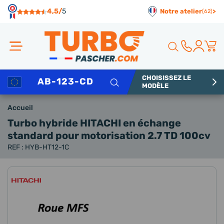
Panneau de gestion des cookies
4,5/
5
Notre atelier
>
(62)
CHOISISSEZ LE
Rechercher
MODÈLE
Accueil
Turbo hybride HITACHI en échange
standard
pour motorisation 2.7 TD 100cv
REF : HYB-HT12-1C