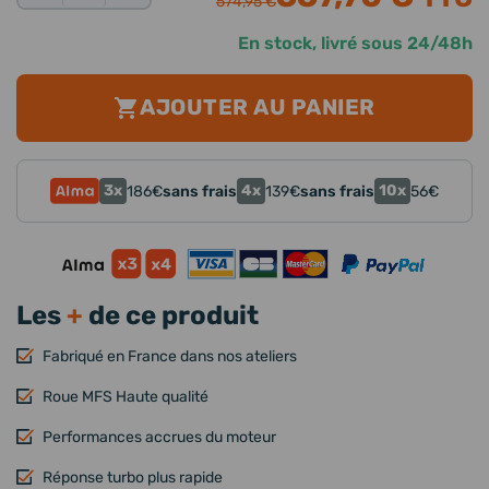
574,95 €
En stock, livré sous 24/48h
AJOUTER AU PANIER
3x
4x
10x
186
€
sans frais
139
€
sans frais
56
€
Les
+
de ce produit
Fabriqué en France dans nos ateliers
Roue MFS Haute qualité
Performances accrues du moteur
Réponse turbo plus rapide