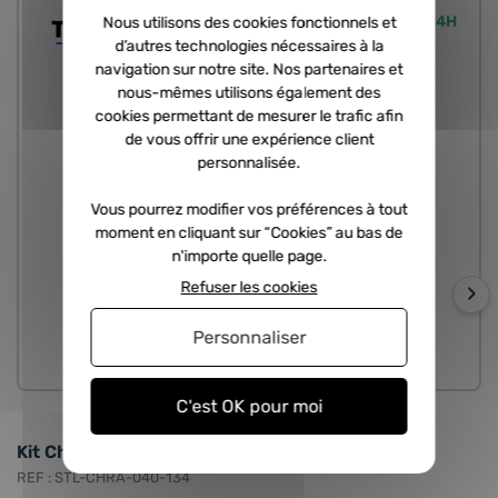
Expédié sous 24H
Nous utilisons des cookies fonctionnels et
d’autres technologies nécessaires à la
navigation sur notre site. Nos partenaires et
nous-mêmes utilisons également des
cookies permettant de mesurer le trafic afin
de vous offrir une expérience client
personnalisée.
Vous pourrez modifier vos préférences à tout
moment en cliquant sur “Cookies” au bas de
n'importe quelle page.
Refuser les cookies
›
Personnaliser
CHRA
C'est OK pour moi
Kit Chra neuf - 2.8 D 150cv, 2.8 CRD 160cv
T
2
REF : STL-CHRA-040-134