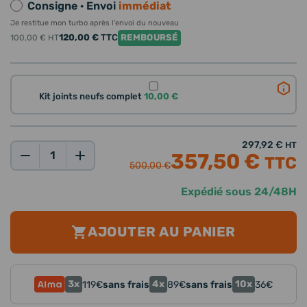
Consigne · Envoi
immédiat
Je restitue mon turbo après l'envoi du nouveau
120,00 €
TTC
REMBOURSÉ
100,00 €
HT
Kit joints neufs complet
10,00 €
297,92 €
HT
357,50 €
TTC
Qté:
500,00 €
Expédié sous 24/48H
AJOUTER AU PANIER
3x
4x
10x
119
€
sans frais
89
€
sans frais
36
€