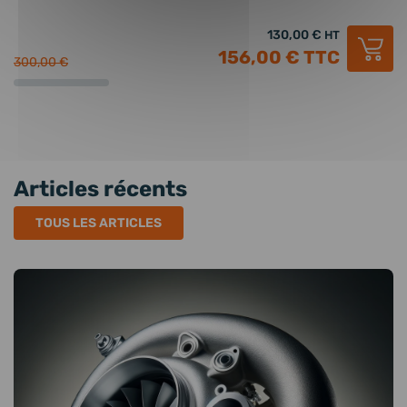
RE
130,00 €
HT
156,00 €
TTC
300,00 €
47
Articles récents
TOUS LES ARTICLES