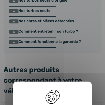
Nos turbos neufs d'origine
Nos turbos neufs
Nos chras et pièces détachées
Comment entretenir son turbo ?
Comment fonctionne la garantie ?
Autres produits
correspondant à votre
véhicule