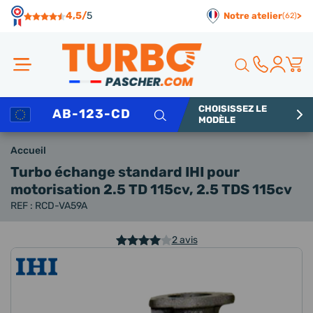
Panneau de gestion des cookies
4,5/
5
Notre atelier
>
(62)
CHOISISSEZ LE
Rechercher
MODÈLE
Accueil
Turbo échange standard IHI
pour
motorisation 2.5 TD 115cv, 2.5 TDS 115cv
REF : RCD-VA59A
2 avis