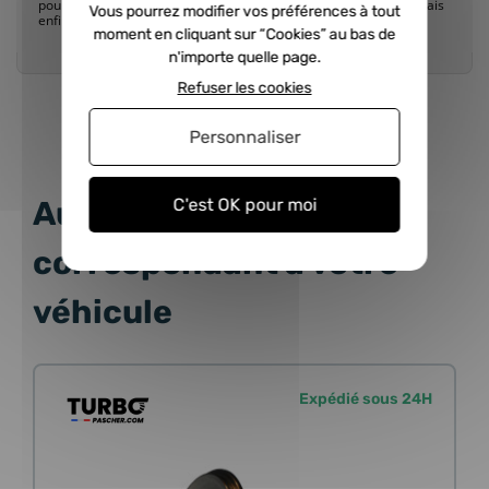
pour mettre les �crous, fonctionnement a pres essai correct. Mais
Vous pourrez modifier vos préférences à tout
enfin satisfait quand meme ....
moment en cliquant sur “Cookies” au bas de
n'importe quelle page.
Refuser les cookies
Personnaliser
C'est OK pour moi
Autres produits
correspondant à votre
véhicule
Expédié sous 24H