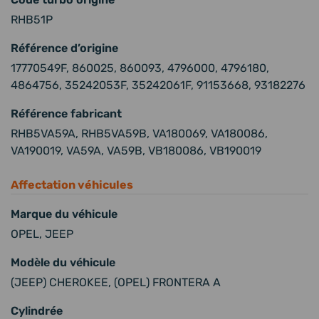
Code turbo origine
RHB51P
Référence d’origine
17770549F, 860025, 860093, 4796000, 4796180,
4864756, 35242053F, 35242061F, 91153668, 93182276
Référence fabricant
RHB5VA59A, RHB5VA59B, VA180069, VA180086,
VA190019, VA59A, VA59B, VB180086, VB190019
Affectation véhicules
Marque du véhicule
OPEL, JEEP
Modèle du véhicule
(JEEP) CHEROKEE, (OPEL) FRONTERA A
Cylindrée