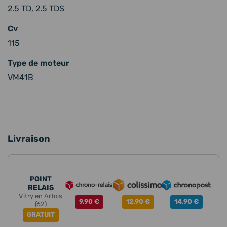
2.5 TD, 2.5 TDS
Cv
115
Type de moteur
VM41B
Livraison
POINT
RELAIS
Vitry en Artois
9.90 €
12.90 €
14.90 €
(62)
GRATUIT