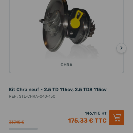
›
CHRA
Kit Chra neuf - 2.5 TD 116cv, 2.5 TDS 115cv
Kit
2.5
REF : STL-CHRA-040-150
REF 
146,11 €
HT
175,33 €
TTC
337,18 €
300,