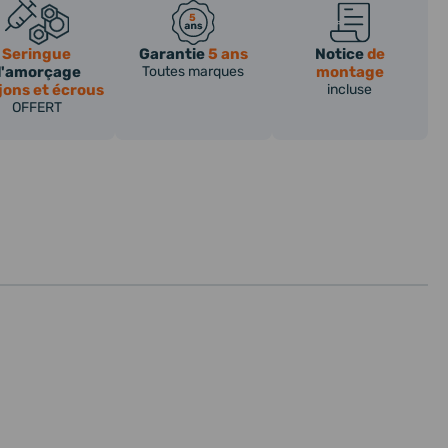
Seringue
Garantie
5 ans
Notice
de
d'amorçage
Toutes marques
montage
jons et écrous
incluse
OFFERT