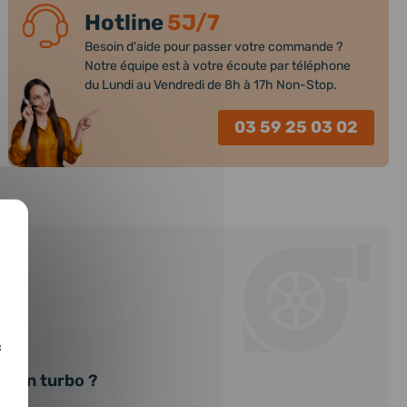
Hotline
5J/7
Besoin d'aide pour passer votre commande ?
Notre équipe est à votre écoute par téléphone
du Lundi au Vendredi de 8h à 17h Non-Stop.
03 59 25 03 02
at
c
r un turbo ?