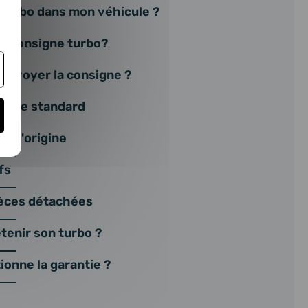
 turbo dans mon véhicule ?
ne consigne turbo?
nvoyer la consigne ?
ange standard
s d'origine
fs
ièces détachées
enir son turbo ?
onne la garantie ?