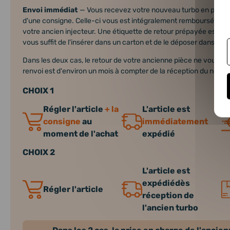
Envoi immédiat
— Vous recevez votre nouveau turbo en premi
d'une consigne. Celle-ci vous est intégralement remboursée dan
votre ancien injecteur. Une étiquette de retour prépayée est incl
vous suffit de l'insérer dans un carton et de le déposer dans n'i
Dans les deux cas, le retour de votre ancienne pièce ne vous coût
renvoi est d'environ un mois à compter de la réception du nouve
CHOIX 1
Régler l'article
+ la
L'article est
consigne
au
immédiatement
moment de l'achat
expédié
CHOIX 2
L'article est
expédiédès
Régler l'article
réception de
l'ancien turbo