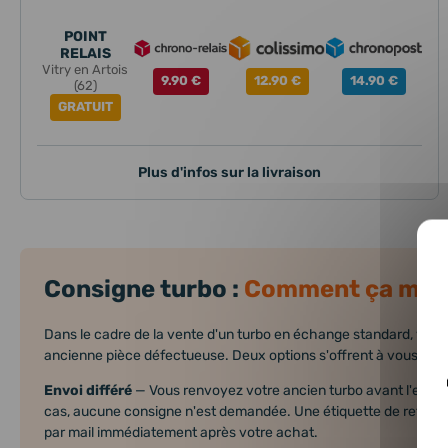
POINT
RELAIS
Vitry en Artois
9.90 €
12.90 €
14.90 €
(62)
GRATUIT
Plus d'infos sur la livraison
Consigne turbo :
Comment ça mar
Dans le cadre de la vente d'un turbo en échange standard, vous
ancienne pièce défectueuse. Deux options s'offrent à vous :
Envoi différé
— Vous renvoyez votre ancien turbo avant l'expé
cas, aucune consigne n'est demandée. Une étiquette de retour
par mail immédiatement après votre achat.