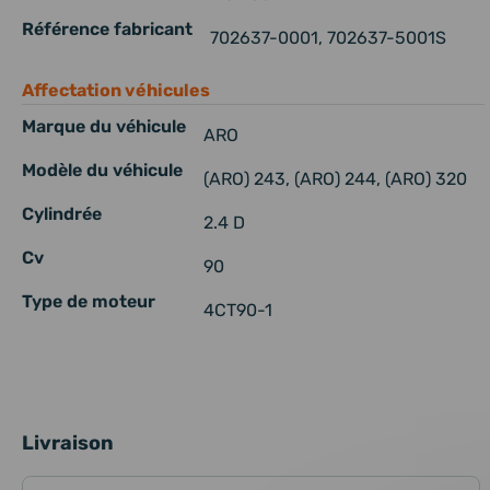
Référence fabricant
702637-0001, 702637-5001S
Affectation véhicules
Marque du véhicule
ARO
Modèle du véhicule
(ARO) 243, (ARO) 244, (ARO) 320
Cylindrée
2.4 D
Cv
90
Type de moteur
4CT90-1
Livraison