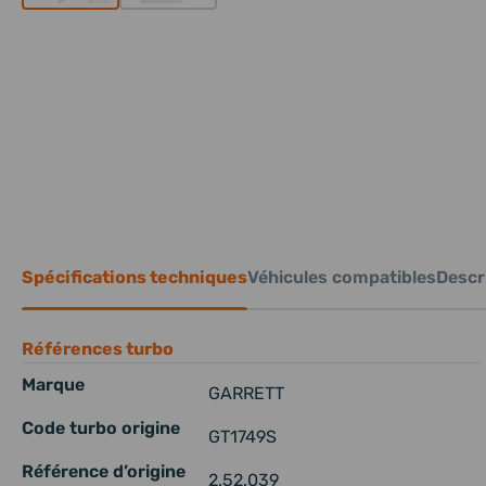
Spécifications techniques
Véhicules compatibles
Descri
Références turbo
Marque
GARRETT
Code turbo origine
GT1749S
Référence d’origine
2.52.039