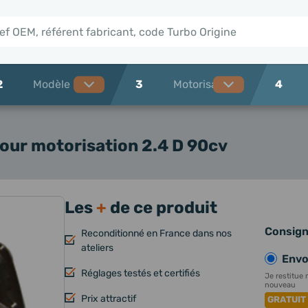
2
3
4
our motorisation 2.4 D 90cv
Les
+
de ce produit
Consig
Reconditionné en France dans nos
ateliers
Envoi
Réglages testés et certifiés
Je restitue 
nouveau
Prix attractif
GRATUIT