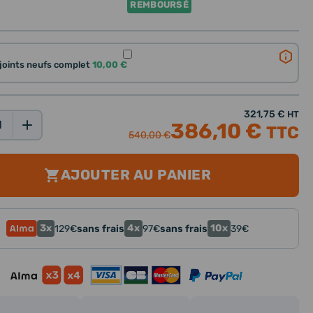
REMBOURSÉ
 joints neufs complet
10,00 €
321,75 €
HT
386,10 €
TTC
540,00 €
AJOUTER AU PANIER
3x
4x
10x
129
€
sans frais
97
€
sans frais
39
€