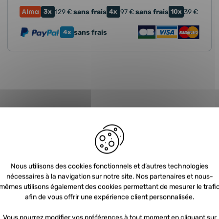
3x
129
€
sans frais
4x
97
€
sans frais
10x
39
€
4x
sans frais
che ?
Guide d'ach
 devez nous retourner votre
Nous utilisons des cookies fonctionnels et d’autres technologies
FAQ TURBO
nécessaires à la navigation sur notre site. Nos partenaires et nous-
mêmes utilisons également des cookies permettant de mesurer le trafi
dition du nouveau. Dans ce
afin de vous offrir une expérience client personnalisée.
 prépayée vous est envoyée
Comment choisi
Vous pourrez modifier vos préférences à tout moment en cliquant sur