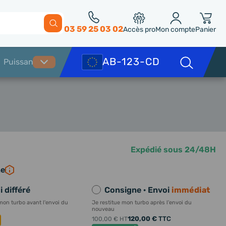
03 59 25 03 02
Accès pro
Mon compte
Panier
Expédié sous 24/48H
ne
 différé
Consigne · Envoi
immédiat
mon turbo avant l'envoi du
Je restitue mon turbo après l'envoi du
nouveau
120,00 €
TTC
100,00 €
HT