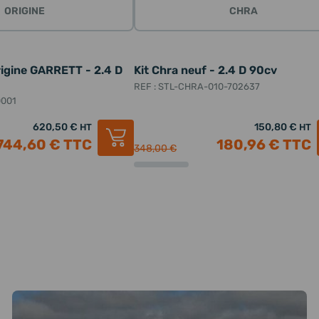
ORIGINE
CHRA
rigine GARRETT - 2.4 D
Kit Chra neuf - 2.4 D 90cv
REF : STL-CHRA-010-702637
0001
620,50 €
150,80 €
HT
HT
744,60 €
TTC
180,96 €
TTC
348,00 €