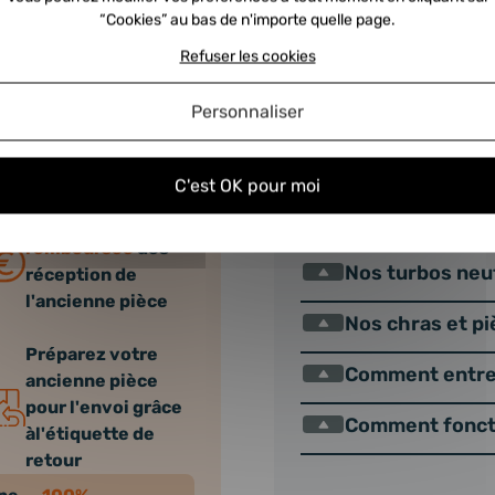
Où se trouve le
“Cookies” au bas de n'importe quelle page.
er, moyennant le versement
s les 24h à réception de
Refuser les cookies
Qu’est ce qu’u
use dans votre colis — il
mporte quel bureau de poste.
Personnaliser
Comment nous e
e rien. Le délai indicatif de
au turbo.
Nos turbos éch
C'est OK pour moi
Nos turbos neuf
La
caution est
remboursée
dès
Nos turbos neu
réception de
l'ancienne pièce
Nos chras et p
Préparez votre
Comment entret
ancienne pièce
pour l'envoi grâce
Comment foncti
àl'étiquette de
retour